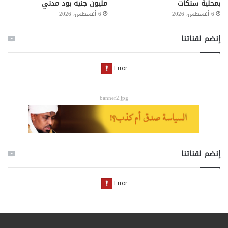
بمحلية سنكات
مليون جنيه بود مدني
6 أغسطس، 2026
6 أغسطس، 2026
إنضم لقناتنا
banner2.jpg
إنضم لقناتنا