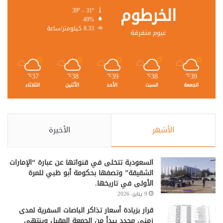
الخرطوم
39º - 31º
49%
8.33 كيلومتر/ساعة
غيوم متفرقة
37
38
39
38
39
℃
℃
℃
℃
℃
الجمعة
السبت
الأحد
الأثنين
الثلاثاء
الأشهر
الأخيرة
السعودية تتخلى في قنواتها عن عبارة “الإمارات
الشقيقة” وتصفها بحكومة أبو ظبي للمرة
الأولى في تاريخها.
9 يناير، 2026
قرار بزيادة أسعار تذاكر الباصات السفرية لمدى
زمني محدد يبدأ من الجمعة المقبل وينتهي