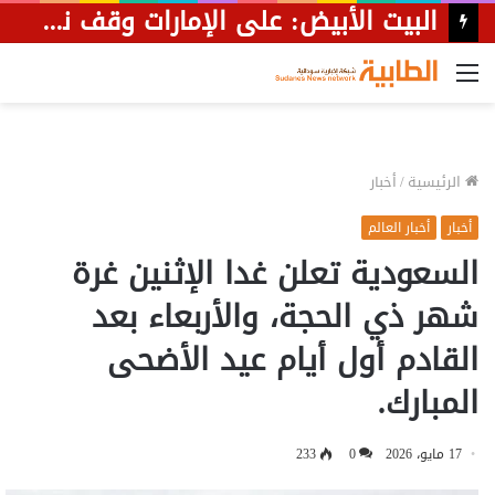
البيت الأبيض: على ⁧‫الإمارات‬⁩ وقف نباح أحد أتباعها ضد ترمب
القائمة
الرئيسية
/
أخبار
أخبار
أخبار العالم
السعودية تعلن غدا الإثنين غرة
شهر ذي الحجة، والأربعاء بعد
القادم أول أيام عيد الأضحى
المبارك.
17 مايو، 2026
0
233