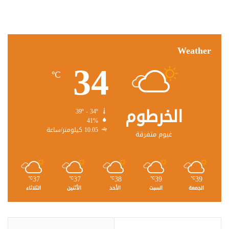
Weather
34
℃
الخرطوم
39º - 34º
41%
10.05 كيلومتر/ساعة
غيوم متفرقة
37
37
38
39
39
℃
℃
℃
℃
℃
الجمعة
السبت
الأحد
الأثنين
الثلاثاء