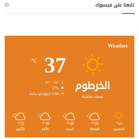
تابعنا على فيسبوك
Weather
37
℃
الخرطوم
41º - 34º
27%
6.84 كيلومتر/ساعة
سماء صافية
35
38
38
39
41
℃
℃
℃
℃
℃
الخميس
الجمعة
السبت
الأحد
الأثنين