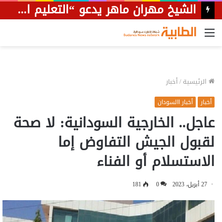
الشيخ مهران ماهر يدعو “التعليم العالي” للتدخل لوقف عبث الجامعة الوطنية بشأن النقاب
القائمة
الرئيسية
/
أخبار
أخبار
أخبار االسودان
عاجل.. الخارجية السودانية: لا صحة
لقبول الجيش التفاوض إما
الاستسلام أو الفناء
27 أبريل، 2023
0
181