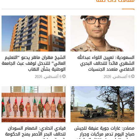
السعودية: تعيين اللواء عبدالله
الشيخ مهران ماهر يدعو “التعليم
الشهري قائداً للتحالف البحري
العالي” للتدخل لوقف عبث الجامعة
الدفاعي متعدد الجنسيات
الوطنية بشأن النقاب
6 أغسطس، 2026
6 أغسطس، 2026
مصادر: غارات جوية عنيفة للجيش
قيادي اتحادي: انضمام السودان
صباح اليوم تدمر مركبات وجرار
لتحالف البحر الأحمر يمنح الحكومة