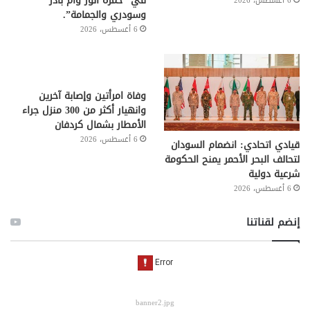
في “حمرة الوز وأم بادر
6 أغسطس، 2026
وسودري والجمامة”.
6 أغسطس، 2026
وفاة امرأتين وإصابة آخرين
وانهيار أكثر من 300 منزل جراء
الأمطار بشمال كردفان
6 أغسطس، 2026
قيادي اتحادي: انضمام السودان
لتحالف البحر الأحمر يمنح الحكومة
شرعية دولية
6 أغسطس، 2026
إنضم لقناتنا
banner2.jpg