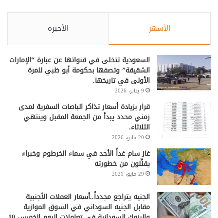
الأشهر
الأخيرة
السعودية تتخلى في قنواتها عن عبارة “الإمارات
الشقيقة” وتصفها بحكومة أبو ظبي للمرة
الأولى في تاريخها.
9 يناير، 2026
قرار بزيادة أسعار تذاكر الباصات السفرية لمدى
زمني محدد يبدأ من الجمعة المقبل وينتهي
الثلاثاء.
20 مايو، 2026
غاز سام غداً الأحد في سماء الخرطوم وخبراء
يقلِّلون من خطورته
29 مايو، 2021
الجنيه يتراجع مجدداً..أسعار العملات الأجنبية
مقابل الجنيه السوداني في السوق الموازية
والبنوك السودانية في تعاملات اليوم الخميس 10