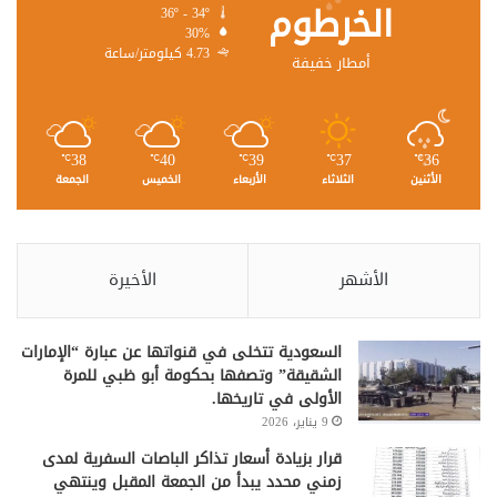
الخرطوم
36º - 34º
30%
4.73 كيلومتر/ساعة
أمطار خفيفة
38
40
39
37
36
℃
℃
℃
℃
℃
الأثنين
الثلاثاء
الأربعاء
الخميس
الجمعة
الأشهر
الأخيرة
السعودية تتخلى في قنواتها عن عبارة “الإمارات
الشقيقة” وتصفها بحكومة أبو ظبي للمرة
الأولى في تاريخها.
9 يناير، 2026
قرار بزيادة أسعار تذاكر الباصات السفرية لمدى
زمني محدد يبدأ من الجمعة المقبل وينتهي