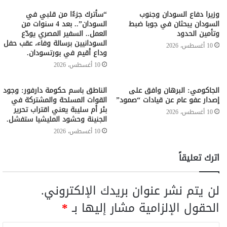
وزيرا دفاع السودان وجنوب
“سأترك جزءًا من قلبي في
السودان يبحثان في جوبا ضبط
السودان”.. بعد 4 سنوات من
وتأمين الحدود
العمل.. السفير المصري يودّع
السودانيين برسالة وفاء، عقب حفل
10 أغسطس، 2026
وداع أقيم في بورتسودان.
10 أغسطس، 2026
الجاكومي: البرهان وافق على
الناطق باسم حكومة دارفور: وجود
إصدار عفو عام عن قيادات “صمود”
القوات المسلحة والمشتركة في
بئر أم سليبة يعني اقتراب تحرير
10 أغسطس، 2026
الجنينة وحشود المليشيا ستفشل.
10 أغسطس، 2026
اترك تعليقاً
لن يتم نشر عنوان بريدك الإلكتروني.
الحقول الإلزامية مشار إليها بـ
*