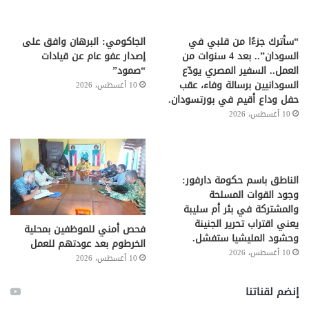
“سأترك جزءًا من قلبي في
الجاكومي: البرهان وافق على
السودان”.. بعد 4 سنوات من
إصدار عفو عام عن قيادات
العمل.. السفير المصري يودّع
“صمود”
السودانيين برسالة وفاء، عقب
10 أغسطس، 2026
حفل وداع أقيم في بورتسودان.
10 أغسطس، 2026
الناطق باسم حكومة دارفور:
وجود القوات المسلحة
والمشتركة في بئر أم سليبة
يعني اقتراب تحرير الجنينة
فحص أمني للموظفين بمحلية
وحشود المليشيا ستفشل.
الخرطوم بعد عودتهم للعمل
10 أغسطس، 2026
10 أغسطس، 2026
إنضم لقناتنا