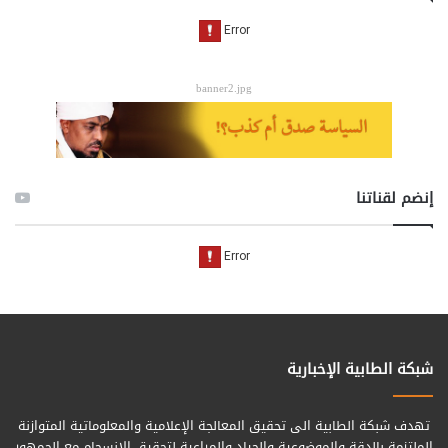
banner2.jpg
إنضم لقناتنا
شبكة الطابية الإخبارية
تهدف شبكة الطابية الى تحقيق المعالجة الإعلامية والمعلوماتية المتوازنة
الملتزمة بالدقة والموضوعية والحياد والمراعية لتحقيق الانسجام مع الجمهور