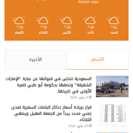
غيوم متفرقة
39
38
38
40
41
℃
℃
℃
℃
℃
السبت
الأحد
الأثنين
الثلاثاء
الأربعاء
الأشهر
الأخيرة
السعودية تتخلى في قنواتها عن عبارة “الإمارات
الشقيقة” وتصفها بحكومة أبو ظبي للمرة
الأولى في تاريخها.
9 يناير، 2026
قرار بزيادة أسعار تذاكر الباصات السفرية لمدى
زمني محدد يبدأ من الجمعة المقبل وينتهي
الثلاثاء.
20 مايو، 2026