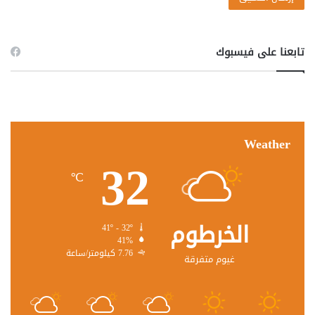
تابعنا على فيسبوك
Weather
32
℃
الخرطوم
41º - 32º
41%
7.76 كيلومتر/ساعة
غيوم متفرقة