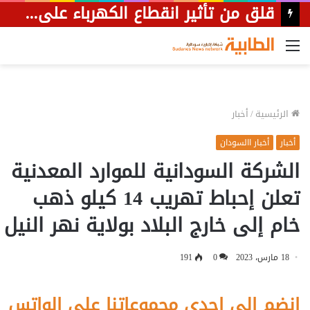
قلق من تأثير انقطاع الكهرباء على مرضى الكلى بمستشفى البان جديد
القائمة
الرئيسية
/
أخبار
أخبار
أخبار االسودان
الشركة السودانية للموارد المعدنية
تعلن إحباط تهريب 14 كيلو ذهب
خام إلى خارج البلاد بولاية نهر النيل
18 مارس، 2023
0
191
إنضم الى احدى مجموعاتنا على الواتس