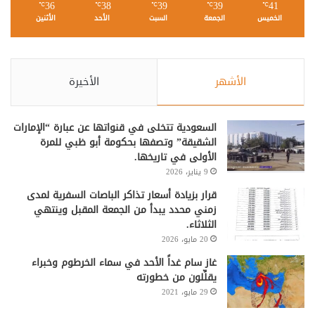
36
38
39
39
41
℃
℃
℃
℃
℃
الخميس
الجمعة
السبت
الأحد
الأثنين
الأشهر
الأخيرة
السعودية تتخلى في قنواتها عن عبارة “الإمارات
الشقيقة” وتصفها بحكومة أبو ظبي للمرة
الأولى في تاريخها.
9 يناير، 2026
قرار بزيادة أسعار تذاكر الباصات السفرية لمدى
زمني محدد يبدأ من الجمعة المقبل وينتهي
الثلاثاء.
20 مايو، 2026
غاز سام غداً الأحد في سماء الخرطوم وخبراء
يقلِّلون من خطورته
29 مايو، 2021