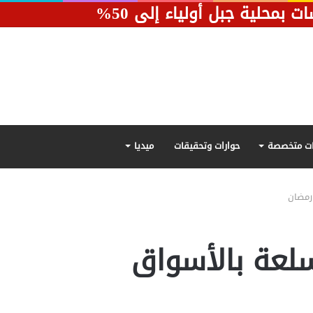
محلية جبل أولياء إلى 50%
ت متخصصة
حوارات وتحقيقات
ميديا
ة: توفير “14” سلعة بالأسواق