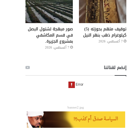
توقيف متهم بحوزته (5)
صور مبهجة لشتول البصل
كيلوغرام ذهب بنهر النيل
في قسم المكاشفي
بمشروع الجزيرة.
7 أغسطس، 2026
7 أغسطس، 2026
إنضم لقناتنا
banner2.jpg