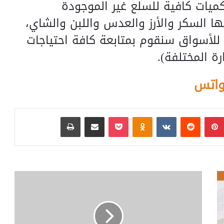
كميات كافية للسلع غير الموجودة
 توفير “14” سلعة منها السكر والأرز والعدس واللبن والشاي،
 للأسواق سنقوم بمتابعة كافة احتياجات
ة المختلفة).
واتس
بينتيريست
‏Reddit
‏VKontakte
Odnoklassniki
بوكيت
مشاركة عبر البريد
طباعة