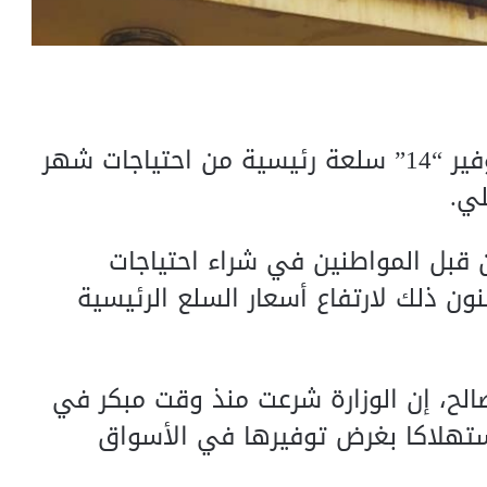
كشفت وزارة التجارة والتموين، عن توفير “14” سلعة رئيسية من احتياجات شهر
لي.
قبل المواطنين في شراء احتياجات
ون ذلك لارتفاع أسعار السلع الرئيسية
صالح، إن الوزارة شرعت منذ وقت مبكر في
استهلاكا بغرض توفيرها في الأسواق