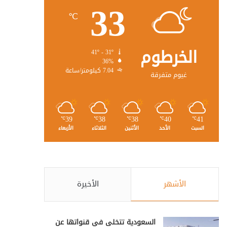
33
℃
الخرطوم
41º - 31º
36%
7.04 كيلومتر/ساعة
غيوم متفرقة
39
38
38
40
41
℃
℃
℃
℃
℃
السبت
الأحد
الأثنين
الثلاثاء
الأربعاء
الأشهر
الأخيرة
السعودية تتخلى في قنواتها عن