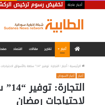
تخفيض رسوم ترخيص الركشات ب
أخبار عاجلة
الرئيسية
أخبار
تقارير
مقالات
اقتصاد
صفحا
الرئيسية
/
أخبار
/
التجارة: توفير “14” سلعة بالأسواق لاحتياجات رمضان
أخبار
أخبار االسودان
التجار
لاحتياجات رمضان