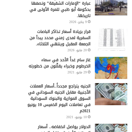
عبارة “الإمارات الشقيقة” وتصفها
بحكومة أبو ظبي للمرة الأولى في
تاريخها.
9 يناير، 2026
قرار بزيادة أسعار تذاكر الباصات
السفرية لمدى زمني محدد يبدأ من
الجمعة المقبل وينتهي الثلاثاء.
20 مايو، 2026
غاز سام غداً الأحد في سماء
الخرطوم وخبراء يقلِّلون من خطورته
29 مايو، 2021
الجنيه يتراجع مجدداً..أسعار العملات
الأجنبية مقابل الجنيه السوداني في
السوق الموازية والبنوك السودانية
في تعاملات اليوم الخميس 10 يونيو
2021م
10 يونيو، 2021
الدولار يواصل انخفاضه.. أسعار