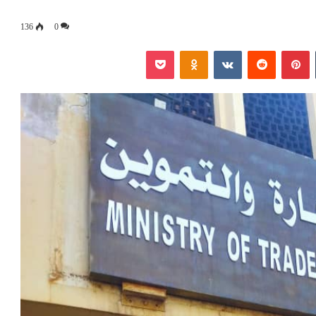
136
0
‏Tumblr
بينتيريست
‏Reddit
‏VKontakte
Odnoklassniki
بوكيت