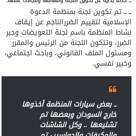
ـــ حدثنا بداية عن تكوين اللجنة ومهامها ومجالات عملها.
ــ ــ تم تكوين لجنة بمنظمة الدعوة
الإسلامية لتقييم الضررالناجم عن إيقاف
نشاط المنظمة باسم لجنة التعويضات وجبر
الضرر، وتتكون اللجنة من الرئيس والمقرر
ومسئول الملف القانوني، وباحث اجتماعي،
وخبير نفسي.
ــ بعض سيارات المنظمة أخذوها
خارج السودان وبعضها تم
تشليعها .. وكل الشاشات
والمكيفات والحواسيب تم