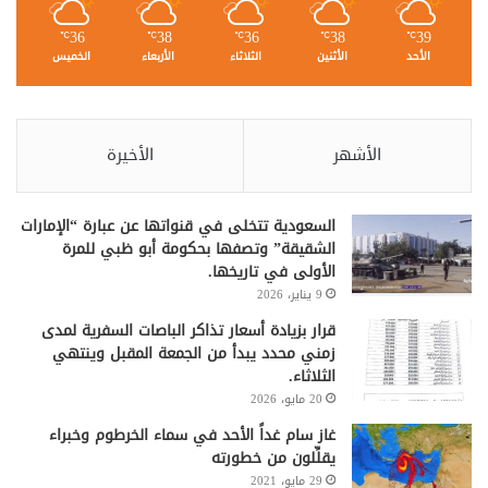
36
38
36
38
39
℃
℃
℃
℃
℃
الأحد
الأثنين
الثلاثاء
الأربعاء
الخميس
الأشهر
الأخيرة
السعودية تتخلى في قنواتها عن عبارة “الإمارات
الشقيقة” وتصفها بحكومة أبو ظبي للمرة
الأولى في تاريخها.
9 يناير، 2026
قرار بزيادة أسعار تذاكر الباصات السفرية لمدى
زمني محدد يبدأ من الجمعة المقبل وينتهي
الثلاثاء.
20 مايو، 2026
غاز سام غداً الأحد في سماء الخرطوم وخبراء
يقلِّلون من خطورته
29 مايو، 2021