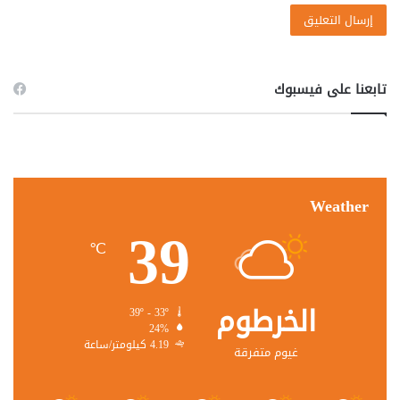
تابعنا على فيسبوك
Weather
39
℃
الخرطوم
39º - 33º
24%
4.19 كيلومتر/ساعة
غيوم متفرقة