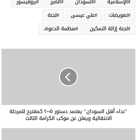
الإسلامية
السودان
الضرر
بروفيسور
تعويضات
علي عيسى
لجنة
لجنة إزالة التمكين
منظمة الدعوة،
"نداء أهل السودان" يعتمد دستور ٢٠٠٥ كمقترح للمرحلة
الانتقالية ويعلن عن موكب الكرامة الثالث