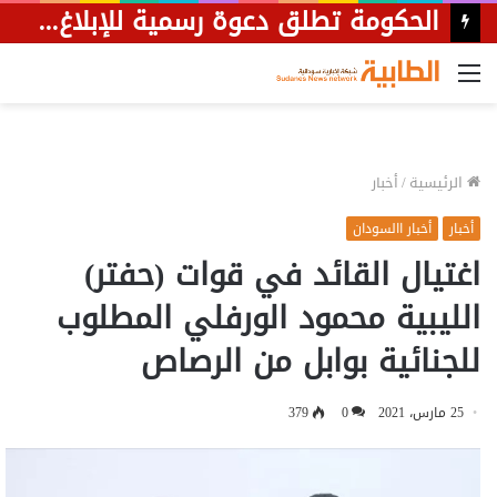
السفارة السودانية بالقاهرة تصدر بيانا بشأن وثائق السفر الإضطرارية
القائمة
الرئيسية
/
أخبار
أخبار
أخبار االسودان
اغتيال القائد في قوات (حفتر)
الليبية محمود الورفلي المطلوب
للجنائية بوابل من الرصاص
25 مارس، 2021
0
379