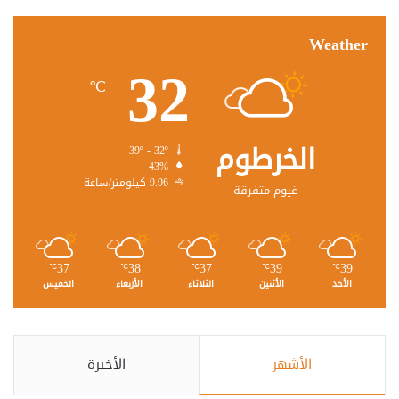
Weather
32
℃
الخرطوم
39º - 32º
43%
9.96 كيلومتر/ساعة
غيوم متفرقة
37
38
37
39
39
℃
℃
℃
℃
℃
الأحد
الأثنين
الثلاثاء
الأربعاء
الخميس
الأشهر
الأخيرة