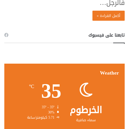
فالرجل…
أكمل القراءة »
تابعنا على فيسبوك
Weather
35
℃
الخرطوم
35º - 35º
30%
5.71 كيلومتر/ساعة
سماء صافية