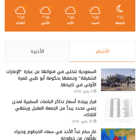
39
38
40
40
35
℃
℃
℃
℃
℃
الجمعة
السبت
الأحد
الأثنين
الثلاثاء
الأشهر
الأخيرة
السعودية تتخلى في قنواتها عن عبارة “الإمارات
الشقيقة” وتصفها بحكومة أبو ظبي للمرة
الأولى في تاريخها.
9 يناير، 2026
قرار بزيادة أسعار تذاكر الباصات السفرية لمدى
زمني محدد يبدأ من الجمعة المقبل وينتهي
الثلاثاء.
20 مايو، 2026
غاز سام غداً الأحد في سماء الخرطوم وخبراء
يقلِّلون من خطورته