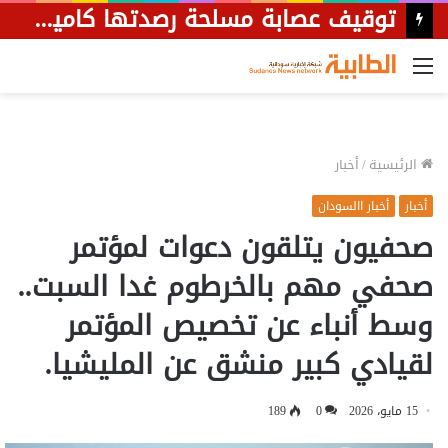
توقيف عصابة مسلحة رصدتها كاميرا مراقبة خلال نهب مواطن بأم درمان
القائمة
الرئيسية
/
أخبار
أخبار
أخبار االسودان
صحفيون يتلقون دعوات لمؤتمر
صحفي مهم بالخرطوم غدا السبت..
وسط أنباء عن تخصيص المؤتمر
لقيادي كبير منشق عن المليشيا.
15 مايو، 2026
0
189