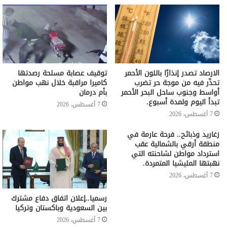
الارصاد تصدر إنذارًا باللون الأحمر
توقيف عصابة مسلحة رصدتها
تحذّر فيه من موجة حر تضرب
كاميرا مراقبة خلال نهب مواطن
أواسط وجنوب ساحل البحر الأحمر
بأم درمان
تبدأ اليوم ولمدة أسبوع.
7 أغسطس، 2026
7 أغسطس، 2026
زغاريد وذبائح.. فرحة عارمة في
منطقة أرقي بالشمالية عقب
استرداد مواطن لشاحنته التي
نهبتها المليشيا المتمردة.
7 أغسطس، 2026
رسميا..إعلان اتفاق دفاع مشترك
بين السعودية وباكستان وتركيا
7 أغسطس، 2026