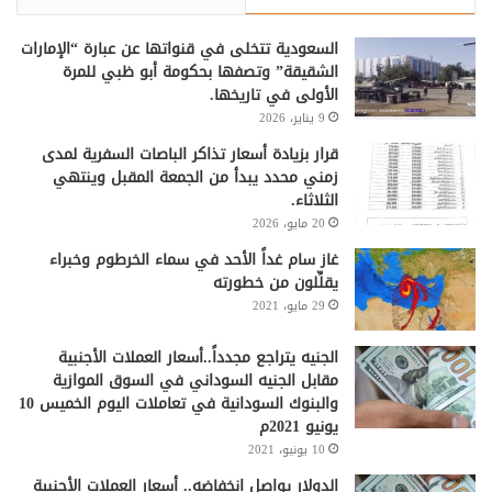
السعودية تتخلى في قنواتها عن عبارة “الإمارات
الشقيقة” وتصفها بحكومة أبو ظبي للمرة
الأولى في تاريخها.
9 يناير، 2026
قرار بزيادة أسعار تذاكر الباصات السفرية لمدى
زمني محدد يبدأ من الجمعة المقبل وينتهي
الثلاثاء.
20 مايو، 2026
غاز سام غداً الأحد في سماء الخرطوم وخبراء
يقلِّلون من خطورته
29 مايو، 2021
الجنيه يتراجع مجدداً..أسعار العملات الأجنبية
مقابل الجنيه السوداني في السوق الموازية
والبنوك السودانية في تعاملات اليوم الخميس 10
يونيو 2021م
10 يونيو، 2021
الدولار يواصل انخفاضه.. أسعار العملات الأجنبية