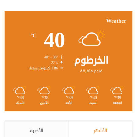
Weather
40
℃
الخرطوم
40º - 36º
22%
3.86 كيلومتر/ساعة
غيوم متفرقة
38
38
39
40
39
℃
℃
℃
℃
℃
الجمعة
السبت
الأحد
الأثنين
الثلاثاء
الأشهر
الأخيرة