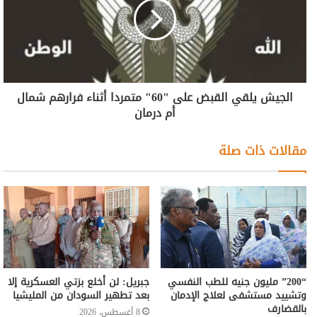
الجيش يلقي القبض على "60" متمردا أثناء فرارهم شمال
أم درمان
مقالات ذات صلة
“200” مليون جنيه للطب النفسي
جبريل: لن أخلع بزتي العسكرية إلا
وتشييد مستشفى لعلاج الإدمان
بعد تطهير السودان من المليشيا
بالقضارف
8 أغسطس، 2026