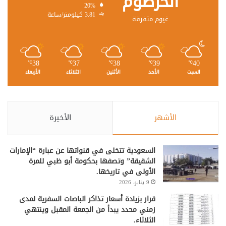
الخرطوم
20%
3.81 كيلومتر/ساعة
غيوم متفرقة
38
37
38
39
40
℃
℃
℃
℃
℃
السبت
الأحد
الأثنين
الثلاثاء
الأربعاء
الأشهر
الأخيرة
السعودية تتخلى في قنواتها عن عبارة “الإمارات
الشقيقة” وتصفها بحكومة أبو ظبي للمرة
الأولى في تاريخها.
9 يناير، 2026
قرار بزيادة أسعار تذاكر الباصات السفرية لمدى
زمني محدد يبدأ من الجمعة المقبل وينتهي
الثلاثاء.