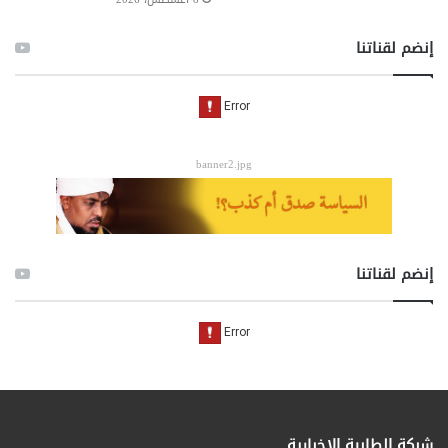
إنضم لقناتنا
banner2.jpg
إنضم لقناتنا
شبكة الطابية الإخبارية