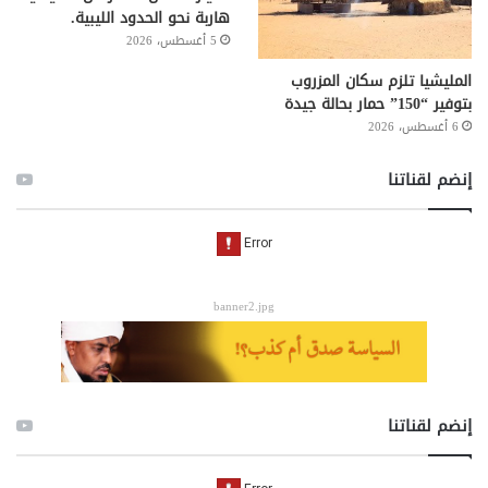
هاربة نحو الحدود الليبية.
5 أغسطس، 2026
المليشيا تلزم سكان المزروب
بتوفير “150” حمار بحالة جيدة
6 أغسطس، 2026
إنضم لقناتنا
banner2.jpg
إنضم لقناتنا