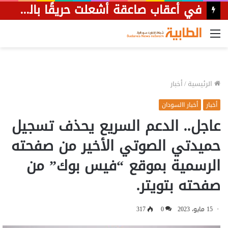
في أعقاب صاعقة أشعلت حريقًا بالقسم.. والي الجزيرة يزور مرضى العناية المركزة بمستشفى ودمدني.
القائمة
الرئيسية
/
أخبار
أخبار
أخبار االسودان
عاجل.. الدعم السريع يحذف تسجيل
حميدتي الصوتي الأخير من صفحته
الرسمية بموقع “فيس بوك” من
صفحته بتويتر.
15 مايو، 2023
0
317