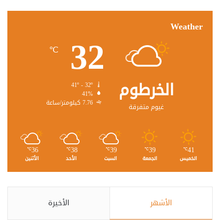
Weather
32
℃
الخرطوم
41º - 32º
41%
7.76 كيلومتر/ساعة
غيوم متفرقة
36
38
39
39
41
℃
℃
℃
℃
℃
الخميس
الجمعة
السبت
الأحد
الأثنين
الأشهر
الأخيرة