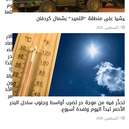
وم
للمل
يشيا على منطقة “التميد” بشمال كردفان
7 أغسطس، 2026
الار
صاد
تص
در
إنذا
رًا
بالل
ون
الأح
مر
تحذّر فيه من موجة حر تضرب أواسط وجنوب ساحل البحر
الأحمر تبدأ اليوم ولمدة أسبوع.
7 أغسطس، 2026