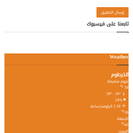
تابعنا على فيسبوك
Weather
الخرطوم
غيوم متفرقة
38
℃
38º - 36º
24%
5.38 كيلومتر/ساعة
38
℃
الجمعة
40
℃
السبت