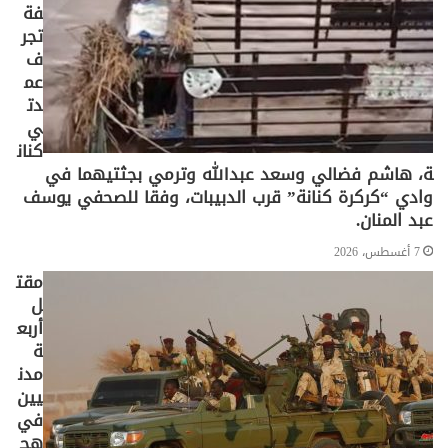
فة
تجر
ف
عم
دت
ي
كنان
ة، هاشم فضالي وسعد عبدالله وترمي بجثتيهما في
وادي “كركرة كنانة” قرب الدبيبات، وفقا للصحفي يوسف
عبد المنان.
7 أغسطس، 2026
مقت
ل
أربع
ة
مدن
يين
في
هج