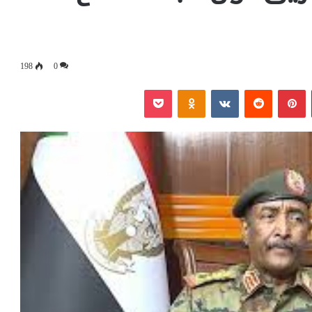
198
0
‏Tumblr
بينتيريست
‏Reddit
‏VKontakte
Odnoklassniki
بوكيت