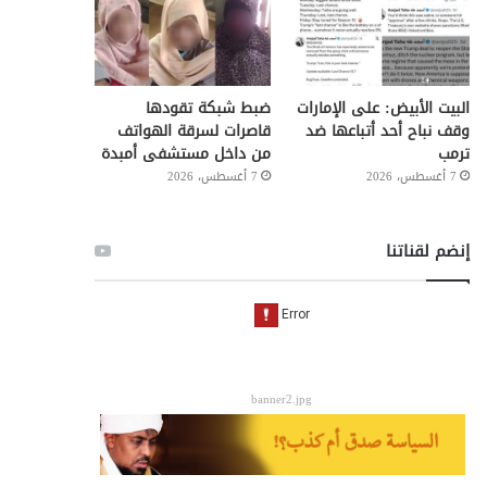
البيت الأبيض: على ⁧‫الإمارات‬⁩
ضبط شبكة تقودها
وقف نباح أحد أتباعها ضد
قاصرات لسرقة الهواتف
ترمب
من داخل مستشفى أمبدة
7 أغسطس، 2026
7 أغسطس، 2026
إنضم لقناتنا
banner2.jpg