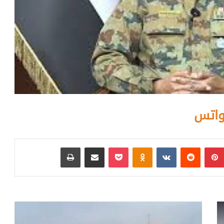
واتس
بينتيريست
‏Reddit
‏VKontakte
Odnoklassniki
بوكيت
مشاركة عبر البريد
طباعة