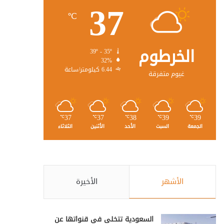
37
℃
الخرطوم
39º - 35º
32%
6.44 كيلومتر/ساعة
غيوم متفرقة
37
37
38
39
39
℃
℃
℃
℃
℃
الجمعة
السبت
الأحد
الأثنين
الثلاثاء
الأشهر
الأخيرة
السعودية تتخلى في قنواتها عن