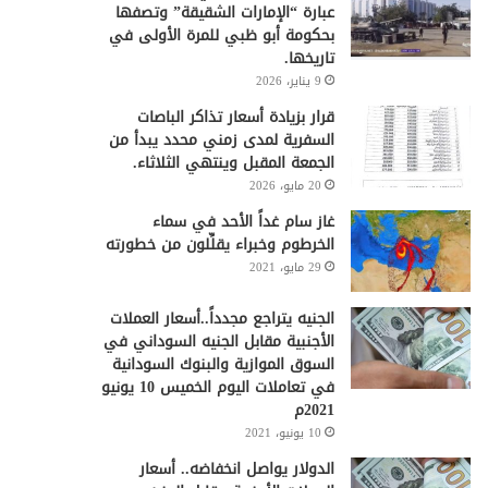
عبارة “الإمارات الشقيقة” وتصفها
بحكومة أبو ظبي للمرة الأولى في
تاريخها.
9 يناير، 2026
قرار بزيادة أسعار تذاكر الباصات
السفرية لمدى زمني محدد يبدأ من
الجمعة المقبل وينتهي الثلاثاء.
20 مايو، 2026
غاز سام غداً الأحد في سماء
الخرطوم وخبراء يقلِّلون من خطورته
29 مايو، 2021
الجنيه يتراجع مجدداً..أسعار العملات
الأجنبية مقابل الجنيه السوداني في
السوق الموازية والبنوك السودانية
في تعاملات اليوم الخميس 10 يونيو
2021م
10 يونيو، 2021
الدولار يواصل انخفاضه.. أسعار