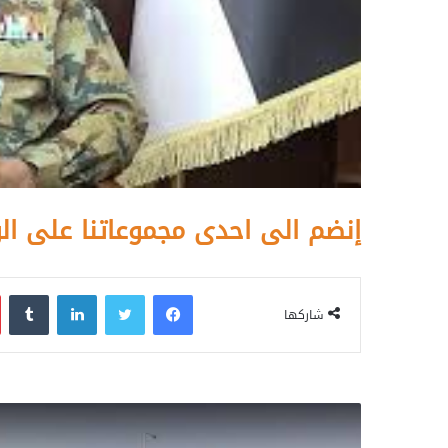
إنضم الى احدى مجموعاتنا على ال
فيسبوك
تويتر
لينكدإن
‏Tumblr
شاركها