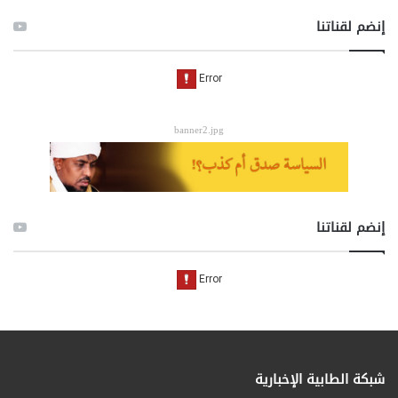
إنضم لقناتنا
banner2.jpg
إنضم لقناتنا
شبكة الطابية الإخبارية