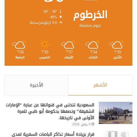
الخرطوم
39º - 30º
49%
6.6 كيلومتر/ساعة
غيوم متفرقة
36
39
37
34
39
℃
℃
℃
℃
℃
الأثنين
الثلاثاء
الأربعاء
الخميس
الجمعة
الأشهر
الأخيرة
السعودية تتخلى في قنواتها عن عبارة “الإمارات
الشقيقة” وتصفها بحكومة أبو ظبي للمرة
الأولى في تاريخها.
9 يناير، 2026
قرار بزيادة أسعار تذاكر الباصات السفرية لمدى