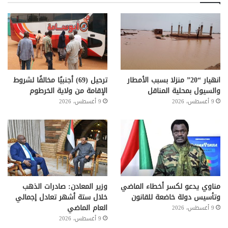
انهيار “20” منزلا بسبب الأمطار
ترحيل (69) أجنبيًا مخالفًا لشروط
والسيول بمحلية المناقل
الإقامة من ولاية الخرطوم
9 أغسطس، 2026
9 أغسطس، 2026
مناوي يدعو لكسر أخطاء الماضي
وزير المعادن: صادرات الذهب
وتأسيس دولة خاضعة للقانون
خلال ستة أشهر تعادل إجمالي
العام الماضي
9 أغسطس، 2026
9 أغسطس، 2026