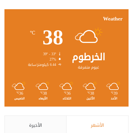
Weather
38
℃
الخرطوم
39º - 33º
27%
6.44 كيلومتر/ساعة
غيوم متفرقة
36
38
36
38
39
℃
℃
℃
℃
℃
الأحد
الأثنين
الثلاثاء
الأربعاء
الخميس
الأشهر
الأخيرة