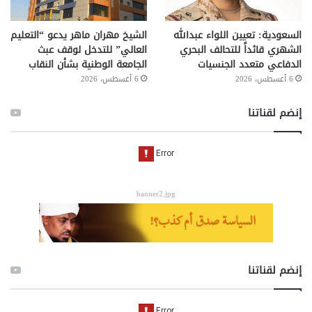
السعودية: تعيين اللواء عبدالله
الشيخ مهران ماهر يدعو “التعليم
الشهري قائداً للتحالف البحري
العالي” للتدخل لوقف عبث
الدفاعي متعدد الجنسيات
الجامعة الوطنية بشأن النقاب
6 أغسطس، 2026
6 أغسطس، 2026
إنضم لقناتنا
banner2.jpg
إنضم لقناتنا