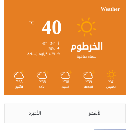
Weather
40
℃
الخرطوم
41º - 34º
20%
4.29 كيلومتر/ساعة
سماء صافية
35
38
38
39
41
℃
℃
℃
℃
℃
الخميس
الجمعة
السبت
الأحد
الأثنين
الأشهر
الأخيرة