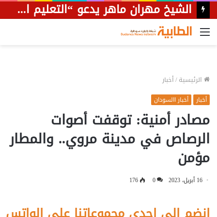
الشيخ مهران ماهر يدعو “التعليم العالي” للتدخل لوقف عبث الجامعة الوطنية بشأن النقاب
القائمة
الرئيسية
/
أخبار
أخبار
أخبار االسودان
مصادر أمنية: توقفت أصوات
الرصاص في مدينة مروي.. والمطار
مؤمن
16 أبريل، 2023
0
176
إنضم الى احدى مجموعاتنا على الواتس