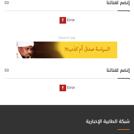
إنضم لقناتنا
banner2.jpg
إنضم لقناتنا
شبكة الطابية الإخبارية