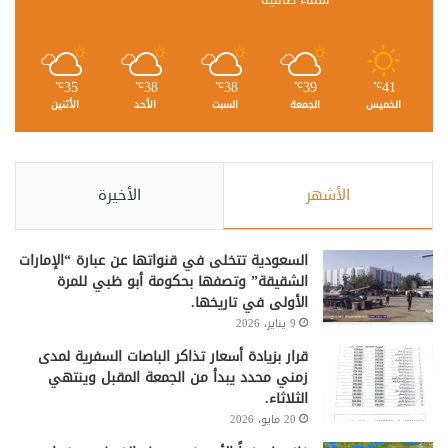
35
38
38
39
41
℃
℃
℃
℃
℃
الخميس
الجمعة
السبت
الأحد
الأثنين
الأشهر
الأخيرة
السعودية تتخلى في قنواتها عن عبارة “الإمارات
الشقيقة” وتصفها بحكومة أبو ظبي للمرة
الأولى في تاريخها.
9 يناير، 2026
قرار بزيادة أسعار تذاكر الباصات السفرية لمدى
زمني محدد يبدأ من الجمعة المقبل وينتهي
الثلاثاء.
20 مايو، 2026