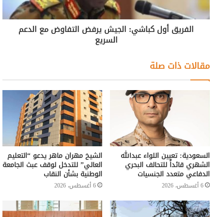
الفريق أول كباشي: الجيش يرفض التفاوض مع الدعم
السريع
مقالات ذات صلة
السعودية: تعيين اللواء عبدالله
الشيخ مهران ماهر يدعو “التعليم
الشهري قائداً للتحالف البحري
العالي” للتدخل لوقف عبث الجامعة
الدفاعي متعدد الجنسيات
الوطنية بشأن النقاب
6 أغسطس، 2026
6 أغسطس، 2026