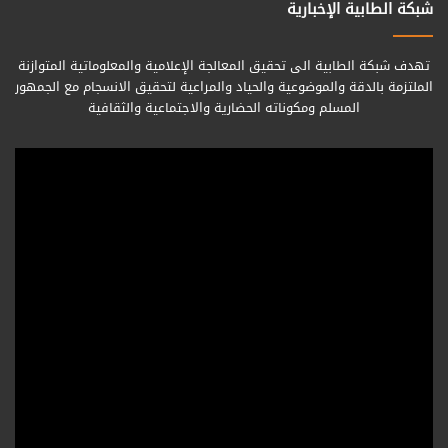
شبكة الطابية الإخبارية
تهدف شبكة الطابية الى تحقيق المعالجة الإعلامية والمعلوماتية المتوازنة
الملتزمة بالدقة والموضوعية والحياد والمراعية لتحقيق الانسجام مع الجمهور
المسلم ومكوناته الحضارية والاجتماعية والثقافية