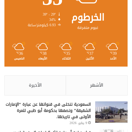
الخرطوم
39º - 29º
34%
6.93 كيلومتر/ساعة
غيوم متفرقة
36
38
35
37
39
℃
℃
℃
℃
℃
الأحد
الأثنين
الثلاثاء
الأربعاء
الخميس
الأشهر
الأخيرة
السعودية تتخلى في قنواتها عن عبارة “الإمارات
الشقيقة” وتصفها بحكومة أبو ظبي للمرة
الأولى في تاريخها.
9 يناير، 2026