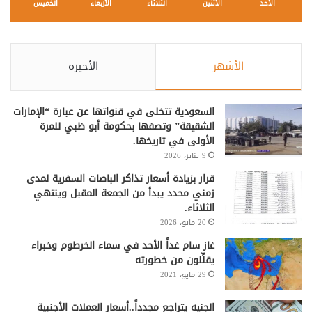
الأحد
الأثنين
الثلاثاء
الأربعاء
الخميس
الأشهر
الأخيرة
السعودية تتخلى في قنواتها عن عبارة “الإمارات
الشقيقة” وتصفها بحكومة أبو ظبي للمرة
الأولى في تاريخها.
9 يناير، 2026
قرار بزيادة أسعار تذاكر الباصات السفرية لمدى
زمني محدد يبدأ من الجمعة المقبل وينتهي
الثلاثاء.
20 مايو، 2026
غاز سام غداً الأحد في سماء الخرطوم وخبراء
يقلِّلون من خطورته
29 مايو، 2021
الجنيه يتراجع مجدداً..أسعار العملات الأجنبية