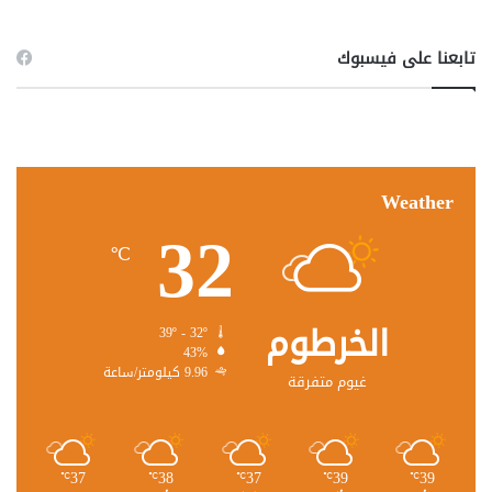
تابعنا على فيسبوك
Weather
32
℃
الخرطوم
39º - 32º
43%
9.96 كيلومتر/ساعة
غيوم متفرقة
37
38
37
39
39
℃
℃
℃
℃
℃