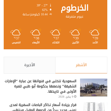
الخرطوم
39º - 27º
62%
10.44 كيلومتر/ساعة
غيوم متفرقة
37
38
37
39
39
℃
℃
℃
℃
℃
الأحد
الأثنين
الثلاثاء
الأربعاء
الخميس
الأشهر
الأخيرة
السعودية تتخلى في قنواتها عن عبارة “الإمارات
الشقيقة” وتصفها بحكومة أبو ظبي للمرة
الأولى في تاريخها.
9 يناير، 2026
قرار بزيادة أسعار تذاكر الباصات السفرية لمدى
زمني محدد يبدأ من الجمعة المقبل وينتهي