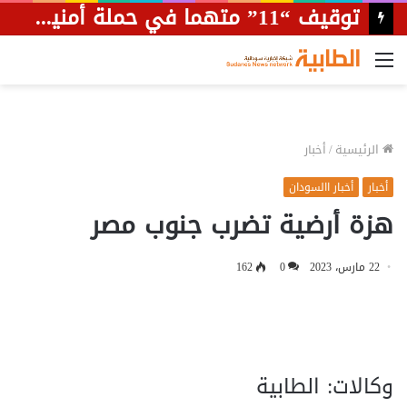
توقيف “11” متهما في حملة أمنية بمحلية أمبدة
القائمة
الرئيسية
/
أخبار
أخبار
أخبار االسودان
هزة أرضية تضرب جنوب مصر
22 مارس، 2023
0
162
وكالات: الطابية