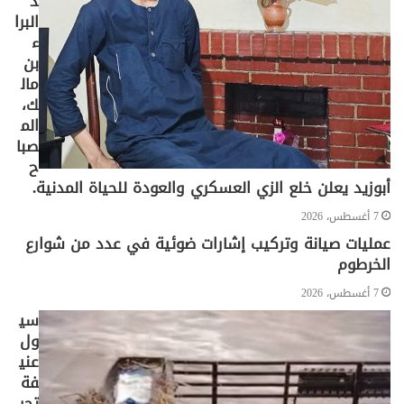
د
البرا
ء
بن
مال
ك،
الم
صبا
ح
أبوزيد يعلن خلع الزي العسكري والعودة للحياة المدنية.
7 أغسطس، 2026
عمليات صيانة وتركيب إشارات ضوئية في عدد من شوارع
الخرطوم
7 أغسطس، 2026
سي
ول
عني
فة
تجر