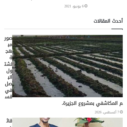
6 يونيو، 2021
أحدث المقالات
صور
مب
هج
ة
لشت
ول
الب
صل
في
قس
م المكاشفي بمشروع الجزيرة.
7 أغسطس، 2026
قائ