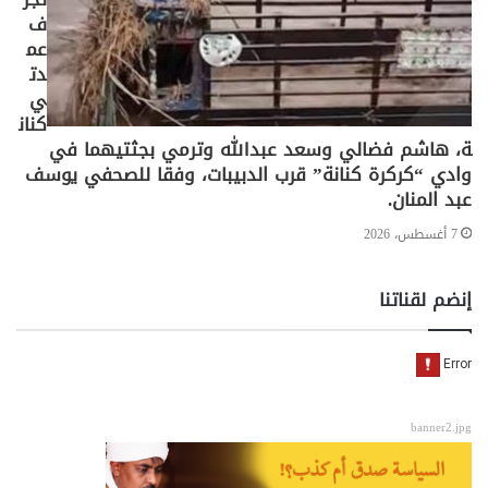
ف
عم
دت
ي
كنان
ة، هاشم فضالي وسعد عبدالله وترمي بجثتيهما في
وادي “كركرة كنانة” قرب الدبيبات، وفقا للصحفي يوسف
عبد المنان.
7 أغسطس، 2026
إنضم لقناتنا
banner2.jpg