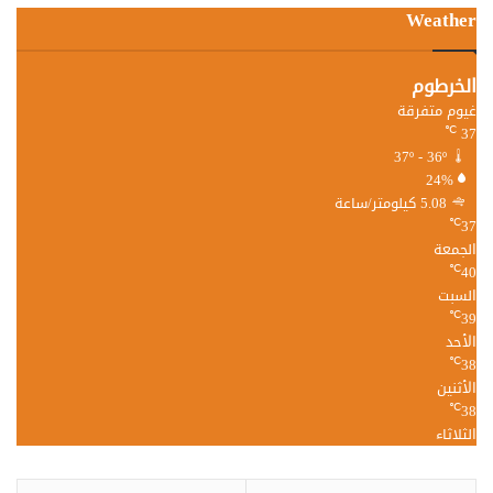
Weather
الخرطوم
غيوم متفرقة
37
℃
37º - 36º
24%
5.08 كيلومتر/ساعة
37
℃
الجمعة
40
℃
السبت
39
℃
الأحد
38
℃
الأثنين
38
℃
الثلاثاء