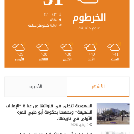
الخرطوم
41º - 31º
45%
6.68 كيلومتر/ساعة
غيوم متفرقة
39
38
38
40
41
℃
℃
℃
℃
℃
السبت
الأحد
الأثنين
الثلاثاء
الأربعاء
الأشهر
الأخيرة
السعودية تتخلى في قنواتها عن عبارة “الإمارات
الشقيقة” وتصفها بحكومة أبو ظبي للمرة
الأولى في تاريخها.
9 يناير، 2026