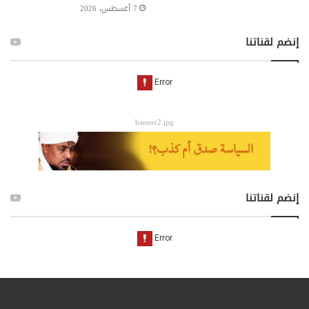
7 أغسطس، 2026
إنضم لقناتنا
banner2.jpg
إنضم لقناتنا