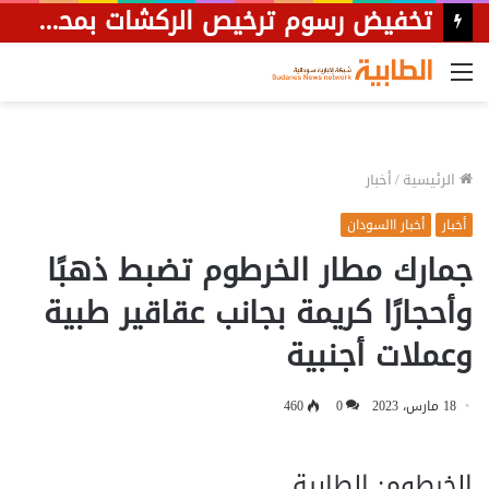
تخفيض رسوم ترخيص الركشات بمحلية جبل أولياء إلى 50%
القائمة
الرئيسية
/
أخبار
أخبار
أخبار االسودان
جمارك مطار الخرطوم تضبط ذهبًا
وأحجارًا كريمة بجانب عقاقير طبية
وعملات أجنبية
18 مارس، 2023
0
460
الخرطوم: الطابية