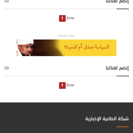
إنضم لقناتنا
banner2.jpg
إنضم لقناتنا
شبكة الطابية الإخبارية