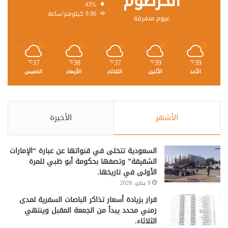
الخرطوم
43%
9.96 كيلومتر/ساعة
غيوم متفرقة
37
38
37
39
39
℃
℃
℃
℃
℃
الأحد
الأثنين
الثلاثاء
الأربعاء
الخميس
الأشهر
الأخيرة
السعودية تتخلى في قنواتها عن عبارة “الإمارات
الشقيقة” وتصفها بحكومة أبو ظبي للمرة
الأولى في تاريخها.
9 يناير، 2026
قرار بزيادة أسعار تذاكر الباصات السفرية لمدى
زمني محدد يبدأ من الجمعة المقبل وينتهي
الثلاثاء.