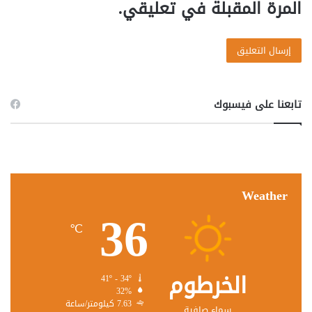
المرة المقبلة في تعليقي.
تابعنا على فيسبوك
Weather
36
℃
الخرطوم
41º - 34º
32%
7.63 كيلومتر/ساعة
سماء صافية