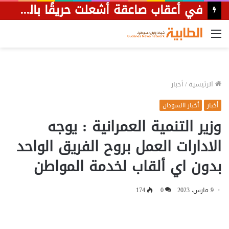
في أعقاب صاعقة أشعلت حريقًا بالقسم.. والي الجزيرة يزور مرضى العناية المركزة بمستشفى ودمدني.
القائمة
الرئيسية
/
أخبار
أخبار
أخبار االسودان
وزير التنمية العمرانية : يوجه
الادارات العمل بروح الفريق الواحد
بدون اي ألقاب لخدمة المواطن
9 مارس، 2023
0
174