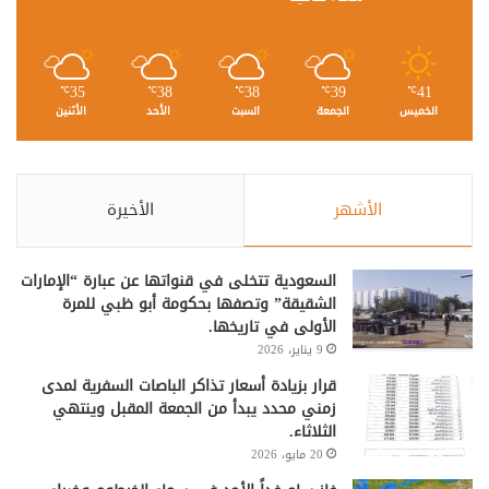
35
38
38
39
41
℃
℃
℃
℃
℃
الخميس
الجمعة
السبت
الأحد
الأثنين
الأشهر
الأخيرة
السعودية تتخلى في قنواتها عن عبارة “الإمارات
الشقيقة” وتصفها بحكومة أبو ظبي للمرة
الأولى في تاريخها.
9 يناير، 2026
قرار بزيادة أسعار تذاكر الباصات السفرية لمدى
زمني محدد يبدأ من الجمعة المقبل وينتهي
الثلاثاء.
20 مايو، 2026