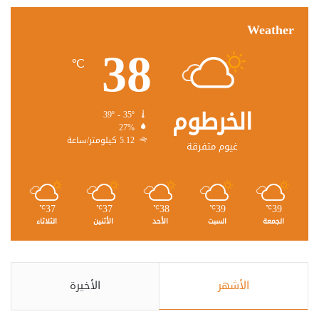
Weather
38
℃
الخرطوم
39º - 35º
27%
5.12 كيلومتر/ساعة
غيوم متفرقة
37
37
38
39
39
℃
℃
℃
℃
℃
الجمعة
السبت
الأحد
الأثنين
الثلاثاء
الأشهر
الأخيرة