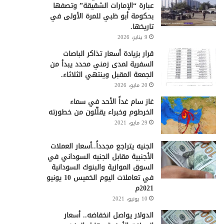
عبارة “الإمارات الشقيقة” وتصفها
بحكومة أبو ظبي للمرة الأولى في
تاريخها.
9 يناير، 2026
قرار بزيادة أسعار تذاكر الباصات
السفرية لمدى زمني محدد يبدأ من
الجمعة المقبل وينتهي الثلاثاء.
20 مايو، 2026
غاز سام غداً الأحد في سماء
الخرطوم وخبراء يقلِّلون من خطورته
29 مايو، 2021
الجنيه يتراجع مجدداً..أسعار العملات
الأجنبية مقابل الجنيه السوداني في
السوق الموازية والبنوك السودانية
في تعاملات اليوم الخميس 10 يونيو
2021م
10 يونيو، 2021
الدولار يواصل انخفاضه.. أسعار