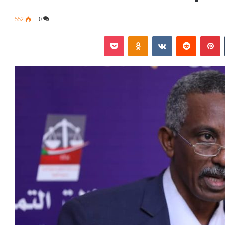
552
0
‏Tumblr
بينتيريست
‏Reddit
‏VKontakte
Odnoklassniki
بوكيت