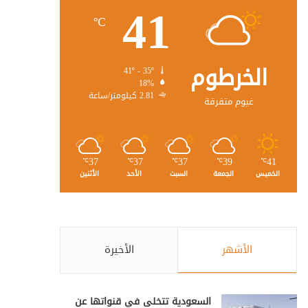
41
℃
الخرطوم
41º - 35º
18%
2.81 كيلومتر/ساعة
غيوم متفرقة
37
37
37
39
41
℃
℃
℃
℃
℃
الخميس
الجمعة
السبت
الأحد
الأثنين
الأشهر
الأخيرة
السعودية تتخلى في قنواتها عن