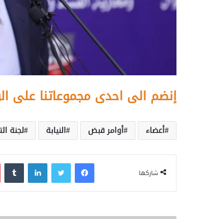
إنضم الى احدى مجموعاتنا على ال
أعضاء
أوامر قبض
النيابة
لجنة ال
فيسبوك
تويتر
لينكدإن
‏Tumblr
شاركها