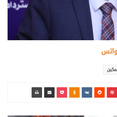
واتس
تمكين
بينتيريست
‏Reddit
‏VKontakte
Odnoklassniki
بوكيت
مشاركة عبر البريد
طباعة