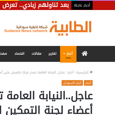
بعد تناولهم زبادي.. تعرض 128 شخصًا لحالات تسمم بمحلية الحصاحيصا
أخبار عاجلة
الرئيسية
أخبار
تقارير
مقالات
اقتصاد
صفحا
الرئيسية
/
أخبار
/
عاجل..النيابة العامة تصدر قرارا بالقبض على أ
أخبار
أخبار االسودان
عاجل..النيابة العامة 
أعضاء لجنة التمكين 