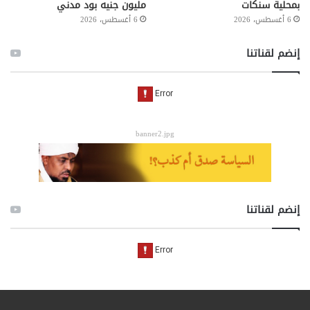
بمحلية سنكات
مليون جنيه بود مدني
6 أغسطس، 2026
6 أغسطس، 2026
إنضم لقناتنا
banner2.jpg
إنضم لقناتنا