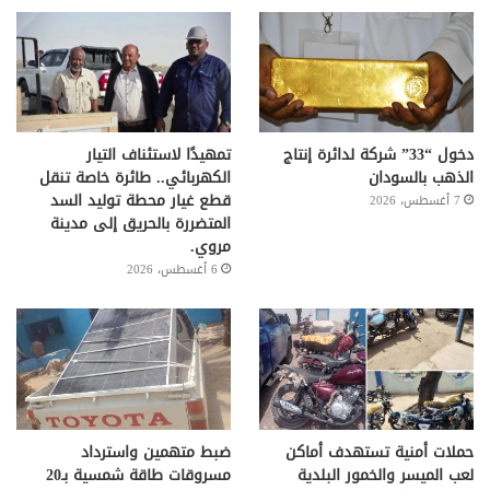
دخول “33” شركة لدائرة إنتاج
تمهيدًا لاستئناف التيار
الذهب بالسودان
الكهربائي.. طائرة خاصة تنقل
قطع غيار محطة توليد السد
7 أغسطس، 2026
المتضررة بالحريق إلى مدينة
مروي.
6 أغسطس، 2026
حملات أمنية تستهدف أماكن
ضبط متهمين واسترداد
لعب الميسر والخمور البلدية
مسروقات طاقة شمسية بـ20