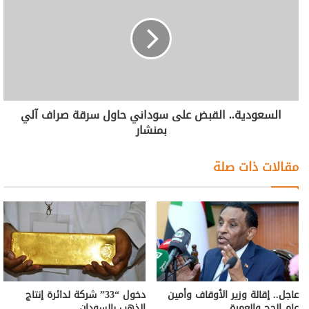
السعودية.. القبض على سوداني حاول سرقة صراف آلي
بمنشار
مقالات ذات صلة
عاجل.. إقالة وزير الأوقاف وأمين
دخول “33” شركة لدائرة إنتاج
عام الحج والعمرة
الذهب بالسودان