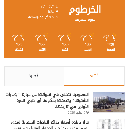
الخرطوم
39º - 32º
46%
9.5 كيلومتر/ساعة
غيوم متفرقة
37
38
39
38
39
℃
℃
℃
℃
℃
الجمعة
السبت
الأحد
الأثنين
الثلاثاء
الأشهر
الأخيرة
السعودية تتخلى في قنواتها عن عبارة “الإمارات
الشقيقة” وتصفها بحكومة أبو ظبي للمرة
الأولى في تاريخها.
9 يناير، 2026
قرار بزيادة أسعار تذاكر الباصات السفرية لمدى
زمني محدد يبدأ من الجمعة المقبل وينتهي