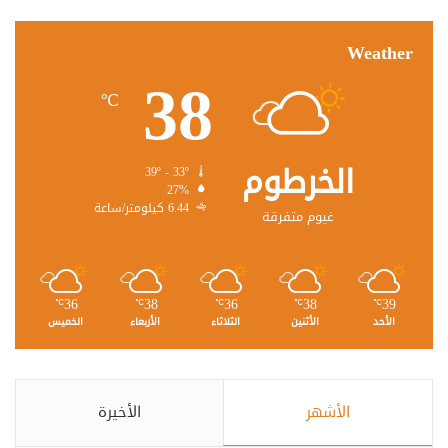
Weather
38
℃
الخرطوم
39º - 33º
27%
6.44 كيلومتر/ساعة
غيوم متفرقة
36
38
36
38
39
℃
℃
℃
℃
℃
الأحد
الأثنين
الثلاثاء
الأربعاء
الخميس
الأشهر
الأخيرة