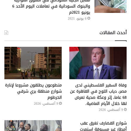
مقابل الجنيه السوداني في السوق الموازية
والبنوك السودانية في تعاملات اليوم الأحد 6
يونيو 2021م
6 يونيو، 2021
أحدث المقالات
وفاة السفير الفلسطيني لدى
متطوعون يطلقون مشروعا لإنارة
مصر، دياب اللوح في القاهرة عن
شوارع منطقة بري شرقي
68 عاما، إثر وعكة صحية تعرض
الخرطوم
لها خلال الأيام الماضية.
9 أغسطس، 2026
9 أغسطس، 2026
شوارع القضارف تغرق عقب
أمطار غير مسبوقة استمرت