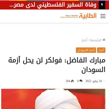
القائمة
الرئيسية
/
أخبار
أخبار
أخبار االسودان
مبارك الفاضل: فولكر لن يحل أزمة
السودان
24 يناير، 2022
0
264