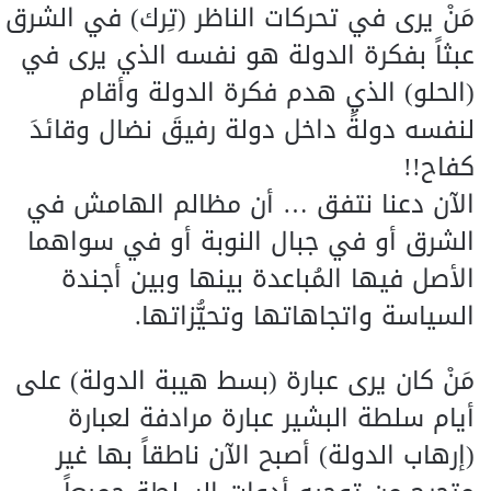
مَنْ يرى في تحركات الناظر (تِرك) في الشرق
عبثاً بفكرة الدولة هو نفسه الذي يرى في
(الحلو) الذي هدم فكرة الدولة وأقام
لنفسه دولةً داخل دولة رفيقَ نضال وقائدَ
كفاح!!
الآن دعنا نتفق … أن مظالم الهامش في
الشرق أو في جبال النوبة أو في سواهما
الأصل فيها المُباعدة بينها وبين أجندة
السياسة واتجاهاتها وتحيُّزاتها.
مَنْ كان يرى عبارة (بسط هيبة الدولة) على
أيام سلطة البشير عبارة مرادفة لعبارة
(إرهاب الدولة) أصبح الآن ناطقاً بها غير