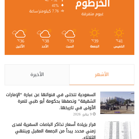
الخرطوم
41%
7.76 كيلومتر/ساعة
غيوم متفرقة
36
38
39
39
41
℃
℃
℃
℃
℃
الخميس
الجمعة
السبت
الأحد
الأثنين
الأشهر
الأخيرة
السعودية تتخلى في قنواتها عن عبارة “الإمارات
الشقيقة” وتصفها بحكومة أبو ظبي للمرة
الأولى في تاريخها.
9 يناير، 2026
قرار بزيادة أسعار تذاكر الباصات السفرية لمدى
زمني محدد يبدأ من الجمعة المقبل وينتهي
الثلاثاء.