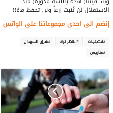
و(ساقيتنا) هذه (اللسه مدورة) منذ
الاستقلال لن تُنبت زرعاً ولن تحفظ ماءً!!
إنضم الى احدى مجموعاتنا على الواتس
احتجاجات
الناظر ترك
شرق السودان
متاريس