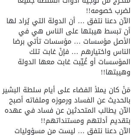
متحرج من توجيه أدوات السلطة جميعاً
لضرب خصومه!!
الآن دعنا نتفق … أن الدولة التي يُراد لها
أن تبسط هيبتها على الناس هي في
الأصل مؤسسات … مؤسسات تأتي برضا
الناس واختيارهم … فإنْ غابت تلك
المؤسسات أو غُيِّبت غابت معها الدولة
وهيبتها!!
مَنْ كان يملأ الفضاء على أيام سلطة البشير
بالحديث عن الفساد ورموزه وملفاته أصبح
الآن يطالب المتحدثين عن فساد في عهده
بتقديم أدلتهم ومستنداتهم!!
الآن دعنا نتفق … ليست من مسؤوليات