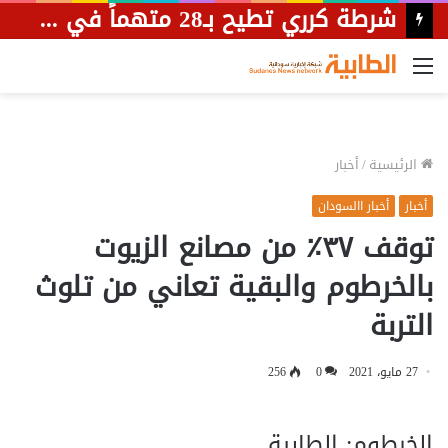
شرطة كرري تطيح بـ28 متهماً في حملة أمنية موسعة
القائمة
الرئيسية
/
أخبار
أخبار
أخبار االسودان
توقف ٣٧٪ من مصانع الزيوت
بالخرطوم والبقية تعاني من تلوث
التربة
27 مايو، 2021
0
256
الخرطوم: الطابية