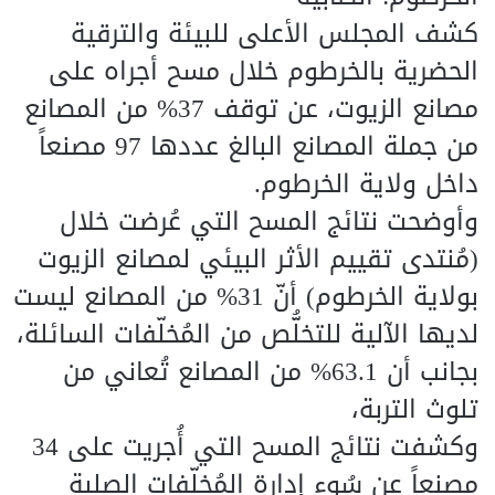
كشف المجلس الأعلى للبيئة والترقية
الحضرية بالخرطوم خلال مسح أجراه على
مصانع الزيوت، عن توقف 37% من المصانع
من جملة المصانع البالغ عددها 97 مصنعاً
داخل ولاية الخرطوم.
وأوضحت نتائج المسح التي عُرضت خلال
(مُنتدى تقييم الأثر البيئي لمصانع الزيوت
بولاية الخرطوم) أنّ 31% من المصانع ليست
لديها الآلية للتخلُّص من المُخلّفات السائلة،
بجانب أن 63.1% من المصانع تُعاني من
تلوث التربة،
وكشفت نتائج المسح التي أُجريت على 34
مصنعاً عن سُوء إدارة المُخلّفات الصلبة