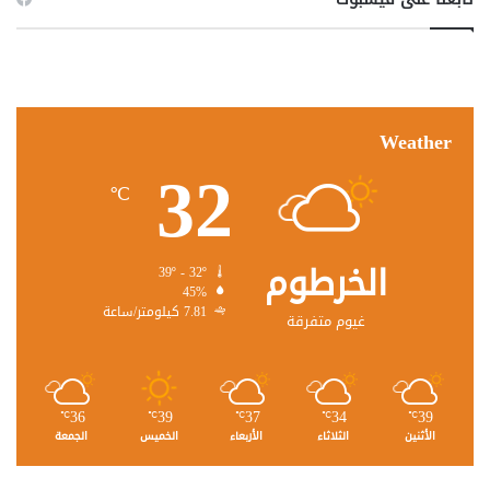
Weather
32
℃
الخرطوم
39º - 32º
45%
7.81 كيلومتر/ساعة
غيوم متفرقة
36
39
37
34
39
℃
℃
℃
℃
℃
الأثنين
الثلاثاء
الأربعاء
الخميس
الجمعة