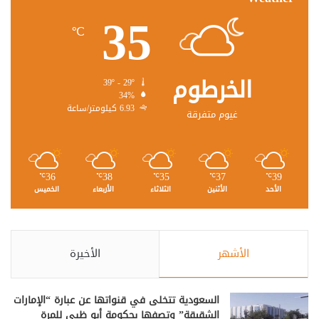
35
℃
الخرطوم
39º - 29º
34%
6.93 كيلومتر/ساعة
غيوم متفرقة
36
38
35
37
39
℃
℃
℃
℃
℃
الأحد
الأثنين
الثلاثاء
الأربعاء
الخميس
الأشهر
الأخيرة
السعودية تتخلى في قنواتها عن عبارة “الإمارات
الشقيقة” وتصفها بحكومة أبو ظبي للمرة