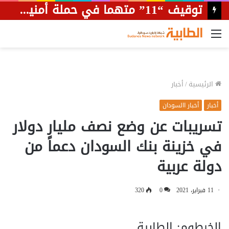
توقيف “11” متهما في حملة أمنية بمحلية أمبدة
القائمة
الرئيسية
/
أخبار
أخبار
أخبار االسودان
تسريبات عن وضع نصف مليار دولار
في خزينة بنك السودان دعماً من
دولة عربية
11 فبراير، 2021
0
320
الخرطوم: الطابية