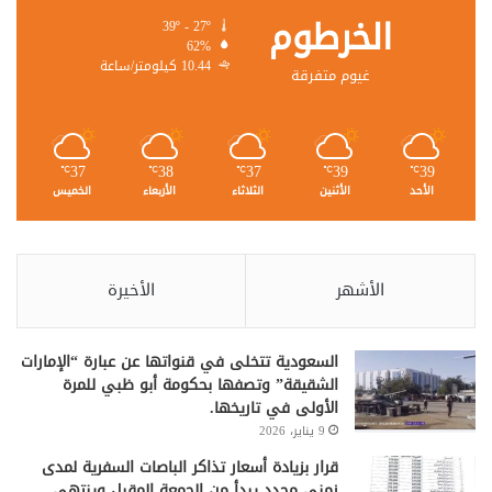
الخرطوم
39º - 27º
62%
10.44 كيلومتر/ساعة
غيوم متفرقة
37
38
37
39
39
℃
℃
℃
℃
℃
الأحد
الأثنين
الثلاثاء
الأربعاء
الخميس
الأشهر
الأخيرة
السعودية تتخلى في قنواتها عن عبارة “الإمارات
الشقيقة” وتصفها بحكومة أبو ظبي للمرة
الأولى في تاريخها.
9 يناير، 2026
قرار بزيادة أسعار تذاكر الباصات السفرية لمدى
زمني محدد يبدأ من الجمعة المقبل وينتهي