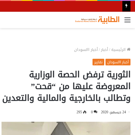
القائمة
الرئيسية
/
أخبار
/
أخبار االسودان
أخبار االسودان
تقارير
الثورية ترفض الحصة الوزارية
المعروضة عليها من “قحت”
وتطالب بالخارجية والمالية والتعدين
24 ديسمبر، 2020
0
295