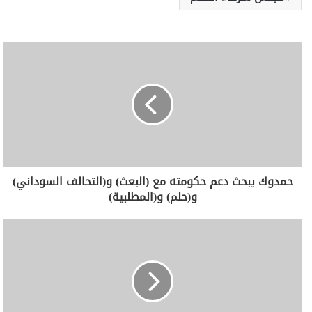
حمدوك يبحث دعم حكومته مع (البعث) و(التحالف السوداني)
و(حلم) و(المطلبية)