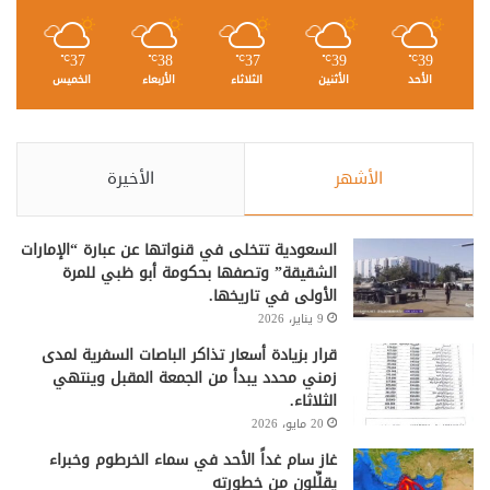
37
38
37
39
39
℃
℃
℃
℃
℃
الأحد
الأثنين
الثلاثاء
الأربعاء
الخميس
الأشهر
الأخيرة
السعودية تتخلى في قنواتها عن عبارة “الإمارات
الشقيقة” وتصفها بحكومة أبو ظبي للمرة
الأولى في تاريخها.
9 يناير، 2026
قرار بزيادة أسعار تذاكر الباصات السفرية لمدى
زمني محدد يبدأ من الجمعة المقبل وينتهي
الثلاثاء.
20 مايو، 2026
غاز سام غداً الأحد في سماء الخرطوم وخبراء
يقلِّلون من خطورته