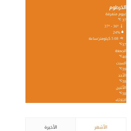
الخرطوم
غيوم متفرقة
37
℃
37º - 36º
24%
5.08 كيلومتر/ساعة
37
℃
الجمعة
40
℃
السبت
39
℃
الأحد
38
℃
الأثنين
38
℃
الثلاثاء
الأشهر
الأخيرة