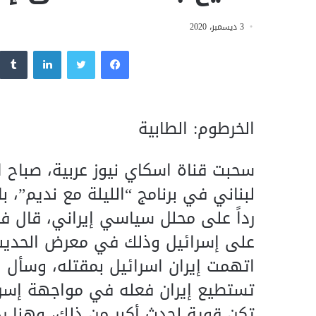
3 ديسمبر، 2020
فيسبوك
تويتر
لينكدإن
الخرطوم: الطابية
سحبت قناة اسكاي نيوز عربية، صباح ا
لبناني في برنامج “الليلة مع نديم”، 
رداً على محلل سياسي إيراني، قال في
على إسرائيل وذلك في معرض الحديث 
اتهمت إيران اسرائيل بمقتله، وسأل ال
تستطيع إيران فعله في مواجهة إسرائي
تكن قوية لحدث أكبر من ذلك، وهنا رد 