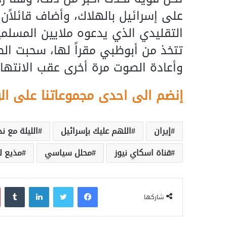
على إسرائيل بالهلاك، وأضاف قائلاًن 
التقليدي الذي يدعوه ملايين المسلمين
تتخذ من أبوظبي مقراً لها، سحبت الص
وأعادة الصوت مرة أخرى عقب الانتهاء
إنضم الى احدى مجموعاتنا على ال
إيران
اللهم عليك بإسرائيل
الليلة مع ن
قناة اسكاي نيوز
محلل سياسي
مذيع ل
فيسبوك
تويتر
لينكدإن
‏Tumblr
شاركها