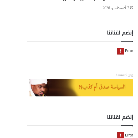
7 أغسطس، 2026
إنضم لقناتنا
banner2.jpg
إنضم لقناتنا