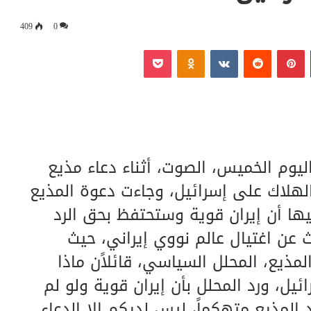
409
0
‏Tumblr
بينتيريست
‏Reddit
‏VKontakte
Odnoklassniki
بوكيت
ليوم الخميس، الصوت، أثناء دعاء مذيع
بالهلاك على إسرائيل، وجاءت دعوة المذيع
ها أن إيران قوية وستحتفظ بحق الرد
عن اغتيال عالم نووي إيراني، حيث
مذيع، المحلل السياسي، قائلاًن ماذا
ل، ورد المحلل بأن إيران قوية ولو لم
المذيع متهكماً، ليس لديكم إلا الدعاء