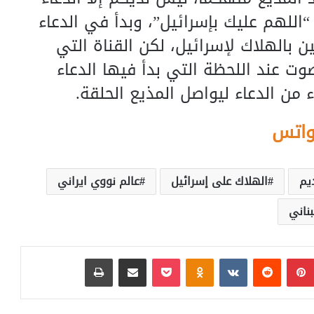
“اللهم عليك بإسرائيل”، وبدأ في الدعاء
 بالهلاك لإسرائيل، لكن القناة التي
وت عند اللحظة التي بدأ فيها الدعاء
 من الدعاء ليواصل المذيع الحلقة.
واتس
ديم
الهلاك على إسرائيل
عالم نووي ايراني
بناني
بينتيريست
‏Reddit
‏VKontakte
Odnoklassniki
بوكيت
مشاركة عبر البريد
طباعة