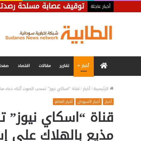
أخبار عاجلة
الرئيسية
أخبار
تقارير
مقالات
اقتصاد
صفحا
الرئيسية
/
أخبار
/
قناة “اسكاي نيوز” تسحب الصوت أثناء دعاء مذ
أخبار
أخبار االسودان
أخبار العالم
قناة “اسكاي نيوز” ت
مذيع بالهلاك على إس