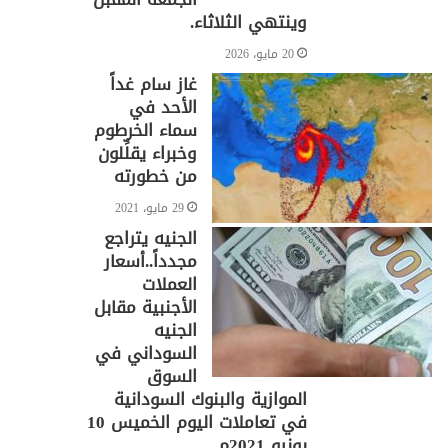
وينتهي الثلاثاء.
20 مايو، 2026
غاز سام غداً
الأحد في
سماء الخرطوم
وخبراء يقلِّلون
من خطورته
29 مايو، 2021
الجنيه يتراجع
مجدداً..أسعار
العملات
الأجنبية مقابل
الجنيه
السوداني في
السوق
الموازية والبنوك السودانية
في تعاملات اليوم الخميس 10
يونيو 2021م