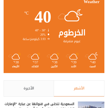
Weather
40
℃
الخرطوم
40º - 36º
20%
3.93 كيلومتر/ساعة
غيوم متفرقة
38
37
38
39
40
℃
℃
℃
℃
℃
السبت
الأحد
الأثنين
الثلاثاء
الأربعاء
الأشهر
الأخيرة
السعودية تتخلى في قنواتها عن عبارة “الإمارات