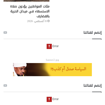
مئات المواطنين يؤدون صلاة
الاستسقاء في ميدان الحرية
بالقضارف
8 أغسطس، 2026
إنضم لقناتنا
banner2.jpg
إنضم لقناتنا