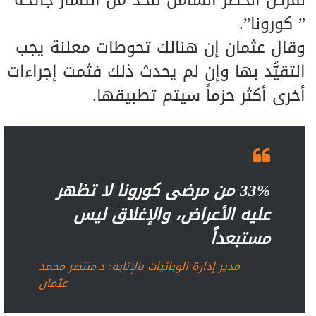
” كورونا”.
وقال عثمان إن هنالك تحوطات معلنة يجب
التقيُّد بها وإن لم يحدث ذلك فثمت إجراءات
أخرى أكثر حزماً سيتم تطبيقها.
33% من مرضى كورونا لا تظهر
عليه الأعراض، والإغلاق ليس
مستبعداً
مدير إدارة الوبائيات بالإنابة: د.منتصر محمد
عثمان