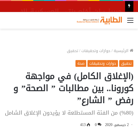
جبريل: لن أخلع بزتي العسكرية إلا بعد تطهير السودان من المليشيا
القائمة
الرئيسية
/
حوارات وتحقيقات
/
تحقيق
تحقيق
حوارات وتحقيقات
صحة
(الإغلاق الكامل) في مواجهة
كورونا.. بين مطالبات ” الصحة” و
رفض ” الشارع”
(%80) من الفئة المستطلعة لا يؤيدون الإغلاق الشامل
2 ديسمبر، 2020
0
413