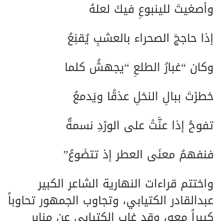
وأصغيتَ للينبوعِ فيكَ لعلهُ
إذا حاججَ الصحراء بالعشبِ يُقنِعُ
وكان “غبارُ الطلعِ “يجهشُ كلما
خطرْتَ ببالِ النخلِ عذقًا ويَدمعُ
تفوحُ إذا عنَّتْ على الورْدِ نسمةٌ
فنفهمُ معنَى العطر إذ تتضَوعُ”
واختتم قراءات النهارية الشاعر الكبير
عبدالقادر الكتيابي، وتجاوب الجمهور تحاوباً
كبيراً معه، وقد غاب الكتيابي عن منابر