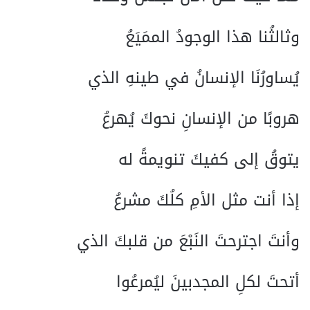
وثالثُنا هذا الوجودُ الممَيَعُ
يُساورُنَا الإنسانُ في طينهِ الذي
هروبًا من الإنسانِ نحوكَ يُهرعُ
يتوقُ إلى كفيكَ تنويمةً له
إذا أنت مثل الأمِ كلُكَ مشرعُ
وأنتَ اجترحتَ النَبْعَ من قلبكَ الذي
أتحتَ لكلِ المجدبينَ ليُمرعُوا