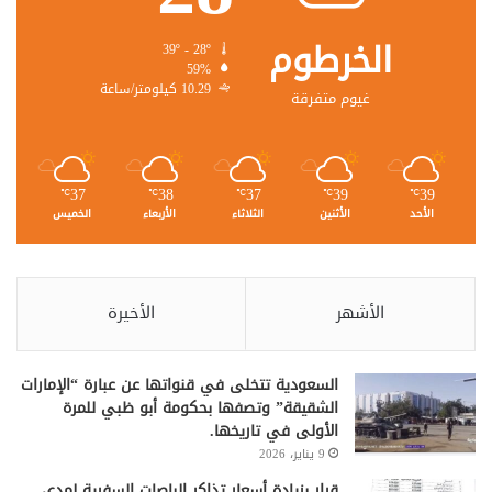
الخرطوم
39º - 28º
59%
10.29 كيلومتر/ساعة
غيوم متفرقة
37
38
37
39
39
℃
℃
℃
℃
℃
الأحد
الأثنين
الثلاثاء
الأربعاء
الخميس
الأشهر
الأخيرة
السعودية تتخلى في قنواتها عن عبارة “الإمارات
الشقيقة” وتصفها بحكومة أبو ظبي للمرة
الأولى في تاريخها.
9 يناير، 2026
قرار بزيادة أسعار تذاكر الباصات السفرية لمدى