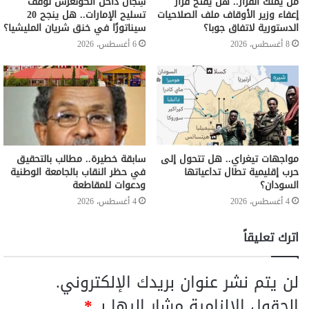
من يملك القرار.. هل يفتح قرار
سِجال داخل الكونغرس لوقف
إعفاء وزير الأوقاف ملف الصلاحيات
تسليح الإمارات.. هل ينجح 20
الدستورية لاتفاق جوبا؟
سيناتورًا في خنق شريان المليشيا؟
8 أغسطس، 2026
6 أغسطس، 2026
مواجهات تيغراي.. هل تتحول إلى
سابقة خطيرة.. مطالب بالتحقيق
حرب إقليمية تطال تداعياتها
في حظر النقاب بالجامعة الوطنية
السودان؟
ودعوات للمقاطعة
4 أغسطس، 2026
4 أغسطس، 2026
اترك تعليقاً
لن يتم نشر عنوان بريدك الإلكتروني.
الحقول الإلزامية مشار إليها بـ
*