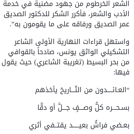
الشعر الخرطوم من جهود مضنية في خدمة
الأدب والشعر، فأكرر الشكر للدكتور الصديق
عمر الصديق ورفاقه على ما يقومون به”.
واستهل قراءات النهارية الأولى الشاعر
التشكيلي الواثق يونس، صادحاً بالقوافي
من بحر البسيط (تغريبة الشاعري) حيث يقول
فيها:
“العـائــــدون من التّـــاريخ يأخذهم
بسـحـــره كلُّ وصـــفٍ جـــلَّ أو دقَّا
بعـضي فراشٌ بعيـــــد يقتــفي أثري