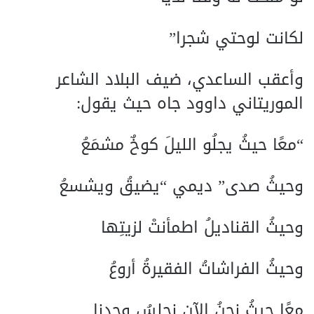
لكانت لوحتي شجرا”
وأعقب الساعدي، ضيف البلاد الشاعر
الموريتاني داوود جاه حيث يقول:
“معًا حيثُ يجلُو الليلَ كوخٌ مشمَعُ
وحيثُ صدى” ديمي “يضيقُ ويشسعُ
وحيثُ القناديلُ اطمأنتْ لزيتِها
وحيثُ الفراشاتُ الفقيرةُ أروعُ
معًا حيثُ نحنُ الآن نجلسُ وحدنا