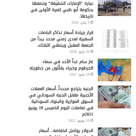
عبارة “الإمارات الشقيقة” وتصفها
بحكومة أبو ظبي للمرة الأولى في
تاريخها.
9 يناير، 2026
قرار بزيادة أسعار تذاكر الباصات
السفرية لمدى زمني محدد يبدأ من
الجمعة المقبل وينتهي الثلاثاء.
20 مايو، 2026
غاز سام غداً الأحد في سماء
الخرطوم وخبراء يقلِّلون من خطورته
29 مايو، 2021
الجنيه يتراجع مجدداً..أسعار العملات
الأجنبية مقابل الجنيه السوداني في
السوق الموازية والبنوك السودانية
في تعاملات اليوم الخميس 10 يونيو
2021م
10 يونيو، 2021
الدولار يواصل انخفاضه.. أسعار