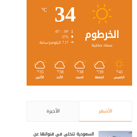
34
℃
الخرطوم
41º - 34º
37%
7.17 كيلومتر/ساعة
سماء صافية
35
38
38
39
41
℃
℃
℃
℃
℃
الخميس
الجمعة
السبت
الأحد
الأثنين
الأشهر
الأخيرة
السعودية تتخلى في قنواتها عن