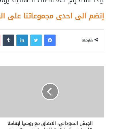
يبدأ استخراج المخالصات النهائية يوم
إنضم الى احدى مجموعاتنا على ال
فيسبوك
تويتر
لينكدإن
‏Tumblr
شاركها
الجيش السوداني: الاتفاق مع روسيا لإقامة