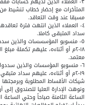
٣- العملاء الذين لديهم حسابات مقف
المتأخرات مع إحضار خطاب تنشيط من 
مسبقا عند وقت التعاقد.
٤- العملاء الذين انتهت فترة تعاقد
سداد المتبقى كاملا.
٥- منسوبو المؤسسسات والذين سددوا 
٢٠١٨م أو أثناءه، عليهم تكملة مبلغ 
معتمد.
٦- منسوبو المؤسسات والذين سددوا ا
٢٠١٩م أو أثناءه، عليهم سداد متبق
شيكات الأقساط المطلوبة وبرمجتها و
ونوهت الإدارة العليا للصندوق إلى أ
الساعة الثامنة صباحاً وحتي الساعة 