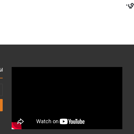
ي.
اش
أد
بر
ال