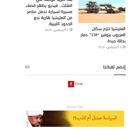
المثلث.. فيديو يظهر قصف
مسيرة لسيارة تحمل عناصر
من المليشيا هاربة نحو
الحدود الليبية.
المليشيا تلزم سكان
5 أغسطس، 2026
المزروب بتوفير “150” حمار
بحالة جيدة
6 أغسطس، 2026
إنضم لقناتنا
banner2.jpg