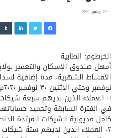
20 نوفمبر، 2020
فيسبوك
تويتر
لينكدإن
الخرطوم: الطابية
أمهل صندوق الإسكان والتعمير بولاي
نوفمبر وحتي الاثنين ٣٠ نوفمبر ٢٠٢٠م، وذلك وفق الاتي:
١- العملاء الذين لديهم سبعة شيكات 
في الفترة السابقة وتجميد حساباته
كامل مديونية الشيكات المرتدة الخاص
٢- العملاء الذين لديهم ستة شيكات مرتدة فأقل عليهم سداد كامل المديونية.