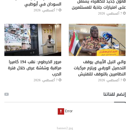
قانون جديد للكهرباء يشتمل
السودان في أبوظبي
على امتيازات جاذبة للمستثمرين
7 أغسطس، 2026
7 أغسطس، 2026
والي النيل الأبيض يوقف
مرور الخرطوم: نهب 194 كاميرا
التحصيل الورقي ويلزم مركبات
مراقبة وشاشة عرض خلال فترة
النظاميين بالتوقف للتفتيش
الحرب
7 أغسطس، 2026
7 أغسطس، 2026
إنضم لقناتنا
banner2.jpg