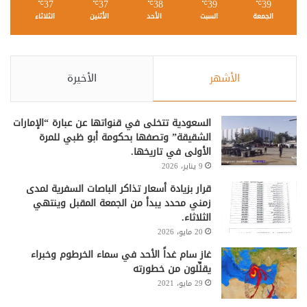
37
37
38
39
39
℃
℃
℃
℃
℃
الجمعة
السبت
الأحد
الأثنين
الثلاثاء
الأشهر
الأخيرة
السعودية تتخلى في قنواتها عن عبارة “الإمارات
الشقيقة” وتصفها بحكومة أبو ظبي للمرة
الأولى في تاريخها.
9 يناير، 2026
قرار بزيادة أسعار تذاكر الباصات السفرية لمدى
زمني محدد يبدأ من الجمعة المقبل وينتهي
الثلاثاء.
20 مايو، 2026
غاز سام غداً الأحد في سماء الخرطوم وخبراء
يقلِّلون من خطورته
29 مايو، 2021