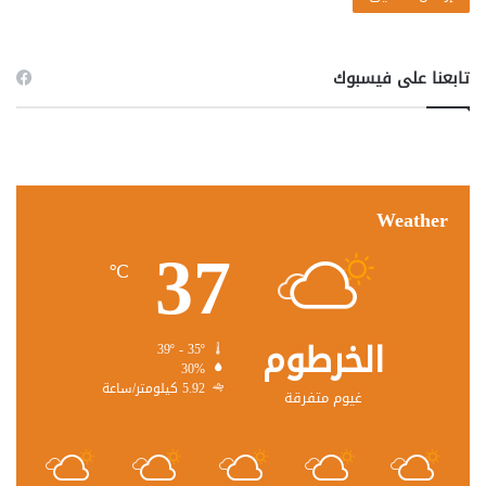
تابعنا على فيسبوك
Weather
37
℃
الخرطوم
39º - 35º
30%
5.92 كيلومتر/ساعة
غيوم متفرقة