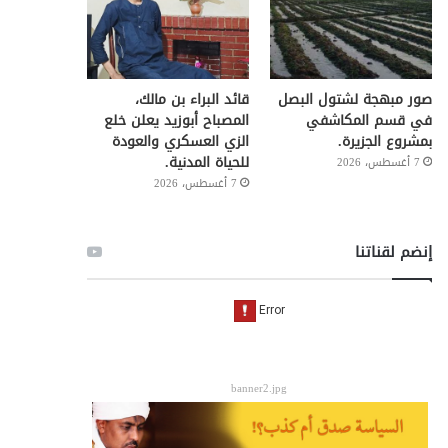
صور مبهجة لشتول البصل
قائد البراء بن مالك،
في قسم المكاشفي
المصباح أبوزيد يعلن خلع
بمشروع الجزيرة.
الزي العسكري والعودة
للحياة المدنية.
7 أغسطس، 2026
7 أغسطس، 2026
إنضم لقناتنا
banner2.jpg