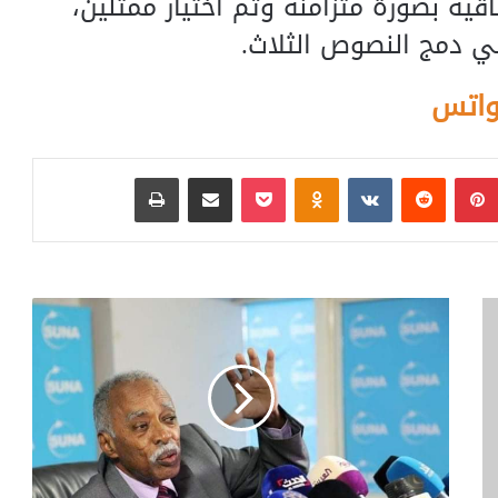
قية بصورة متزامنة وتم اختيار ممثلين،
ي دمج النصوص الثلاث.
واتس
بينتيريست
‏Reddit
‏VKontakte
Odnoklassniki
بوكيت
مشاركة عبر البريد
طباعة