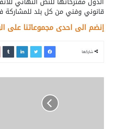
الدول مقترحاتها للنص النهائي للاتفا
قانوني وفني من كل بلد للمشاركة ف
إنضم الى احدى مجموعاتنا على ال
فيسبوك
تويتر
لينكدإن
‏Tumblr
شاركها