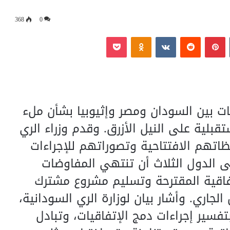
368
0
‏Tumblr
بينتيريست
‏Reddit
‏VKontakte
Odnoklassniki
بوكيت
ات بين السودان ومصر وإثيوبيا بشأن ملء
لية على النيل الأزرق. وقدم وزراء الري
ظاتهم الافتتاحية وتصوراتهم للإجراءات
 الدول الثلاث أن تنتهي المفاوضات
تفاقية المقترحة وتسليم مشروع مشترك
اري. وأشار بيان لوزارة الري السودانية،
تفسير إجراءات دمج الإتفاقيات، وتبادل