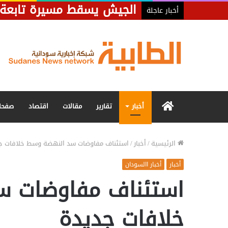
الجيش يسقط مسيرة تابعة ل
أخبار عاجلة
الرئيسية
أخبار
تقارير
مقالات
اقتصاد
صفحا
الرئيسية
/
أخبار
/
استئناف مفاوضات سد النهضة وسط خلافات ج
أخبار
أخبار االسودان
استئناف مفاوضات س
خلافات جديدة