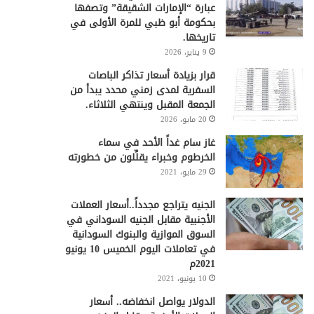
عبارة “الإمارات الشقيقة” وتصفها
بحكومة أبو ظبي للمرة الأولى في
تاريخها.
9 يناير، 2026
قرار بزيادة أسعار تذاكر الباصات
السفرية لمدى زمني محدد يبدأ من
الجمعة المقبل وينتهي الثلاثاء.
20 مايو، 2026
غاز سام غداً الأحد في سماء
الخرطوم وخبراء يقلِّلون من خطورته
29 مايو، 2021
الجنيه يتراجع مجدداً..أسعار العملات
الأجنبية مقابل الجنيه السوداني في
السوق الموازية والبنوك السودانية
في تعاملات اليوم الخميس 10 يونيو
2021م
10 يونيو، 2021
الدولار يواصل انخفاضه.. أسعار