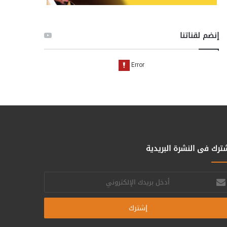
إنضم لقناتنا
ترك فى النشرة البريدية
خل
يدك
إلكتروني