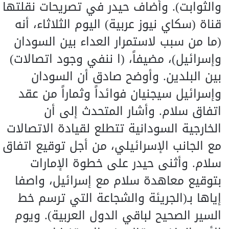
والثوابت). وأضاف حيدر في تصريحات نقلتها
قناة (سكاي نيوز عربية) اليوم الثلاثاء، أنه
(ما من سبب لاستمرار العداء بين السودان
وإسرائيل)، مضيفاً، (ا ننفي وجود اتصالات)
بين البلدين. وأوضح صادق أن السودان
وإسرائيل سيجنيان فوائداً وثماراً من عقد
اتفاق سلام. وأشار المتحدث إلى أن
الخارجية السودانية تتطلع لقيادة الاتصالات
مع الجانب الإسرائيلي، من أجل توقيع اتفاق
سلام. وأثنى حيدر على خطوة الإمارات
بتوقيع معاهدة سلام مع إسرائيل، واصفا
إياها بـ(الجريئة والشجاعة التي ترسم خط
السير الصحيح لباقي الدول العربية). ويوم