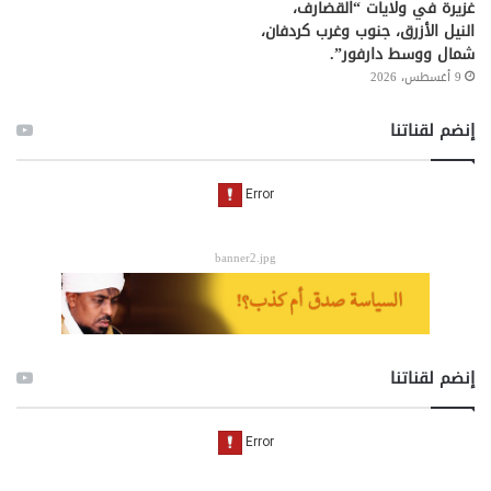
غزيرة في ولايات “القضارف،
النيل الأزرق، جنوب وغرب كردفان،
شمال ووسط دارفور”.
9 أغسطس، 2026
إنضم لقناتنا
banner2.jpg
إنضم لقناتنا