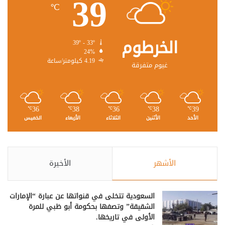
39
℃
الخرطوم
39º - 33º
24%
4.19 كيلومتر/ساعة
غيوم متفرقة
36
38
36
38
39
℃
℃
℃
℃
℃
الأحد
الأثنين
الثلاثاء
الأربعاء
الخميس
الأشهر
الأخيرة
السعودية تتخلى في قنواتها عن عبارة “الإمارات
الشقيقة” وتصفها بحكومة أبو ظبي للمرة
الأولى في تاريخها.