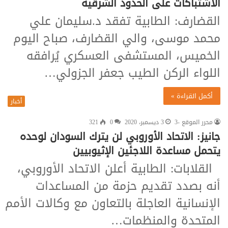
الاشتباكات على الحدود الشرقية
القضارف: الطابية تفقد د.سليمان علي
محمد موسى، والي القضارف، صباح اليوم
الخميس، المستشفى العسكري يُرافقه
اللواء الركن الطيب جعفر الجزولي…
أكمل القراءة »
أخبار
محرر الموقع -3
3 ديسمبر، 2020
0
321
جانيز: الاتحاد الأوروبي لن يترك السودان لوحده
يتحمل مساعدة اللاجئين الإثيوبيين
القلابات: الطابية أعلن الاتحاد الأوروبي،
أنه بصدد تقديم حزمة من المساعدات
الإنسانية العاجلة بالتعاون مع وكالات الأمم
المتحدة والمنظمات…