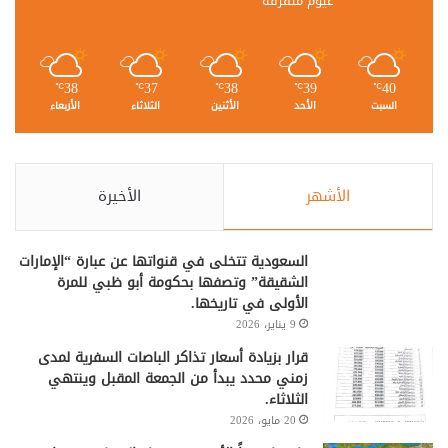
غيوم متفرقة
38
37
38
39
40
℃
℃
℃
℃
℃
السبت
الأحد
الأثنين
الثلاثاء
الأربعاء
الأشهر
الأخيرة
السعودية تتخلى في قنواتها عن عبارة “الإمارات
الشقيقة” وتصفها بحكومة أبو ظبي للمرة
الأولى في تاريخها.
9 يناير، 2026
قرار بزيادة أسعار تذاكر الباصات السفرية لمدى
زمني محدد يبدأ من الجمعة المقبل وينتهي
الثلاثاء.
20 مايو، 2026