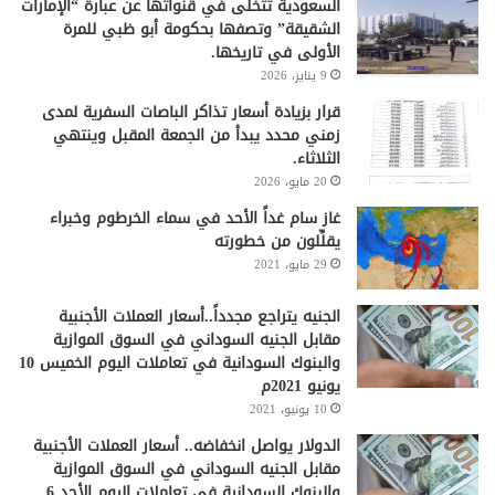
السعودية تتخلى في قنواتها عن عبارة “الإمارات
الشقيقة” وتصفها بحكومة أبو ظبي للمرة
الأولى في تاريخها.
9 يناير، 2026
قرار بزيادة أسعار تذاكر الباصات السفرية لمدى
زمني محدد يبدأ من الجمعة المقبل وينتهي
الثلاثاء.
20 مايو، 2026
غاز سام غداً الأحد في سماء الخرطوم وخبراء
يقلِّلون من خطورته
29 مايو، 2021
الجنيه يتراجع مجدداً..أسعار العملات الأجنبية
مقابل الجنيه السوداني في السوق الموازية
والبنوك السودانية في تعاملات اليوم الخميس 10
يونيو 2021م
10 يونيو، 2021
الدولار يواصل انخفاضه.. أسعار العملات الأجنبية
مقابل الجنيه السوداني في السوق الموازية
والبنوك السودانية في تعاملات اليوم الأحد 6