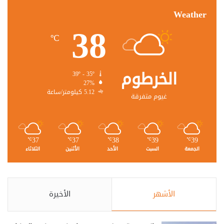
Weather
38
℃
الخرطوم
39º - 35º
27%
5.12 كيلومتر/ساعة
غيوم متفرقة
37
37
38
39
39
℃
℃
℃
℃
℃
الجمعة
السبت
الأحد
الأثنين
الثلاثاء
الأشهر
الأخيرة