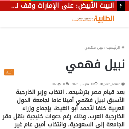
البيت الأبيض: على ⁧‫الإمارات‬⁩ وقف نباح أحد أتباعها ضد ترمب
القائمة
الرئيسية
/
نبيل فهمي
نبيل فهمي
أخبار
alt_web_admin
30 مارس، 2026
0
102
بعد قيام مصر بترشيحه.. انتخاب وزير الخارجية
الأسبق نبيل فهمي أمينا عاما لجامعة الدول
العربية خلفا لأحمد أبو الغيط، بإجماع وزراء
الخارجية العرب، وذلك رغم دعوات خليجية بنقل مقر
الجامعة إلى السعودية، وانتخاب أمين عام غير