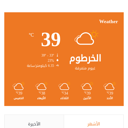
Weather
39
℃
الخرطوم
39º - 33º
23%
6.35 كيلومتر/ساعة
غيوم متفرقة
39
38
34
39
39
℃
℃
℃
℃
℃
الأحد
الأثنين
الثلاثاء
الأربعاء
الخميس
الأشهر
الأخيرة