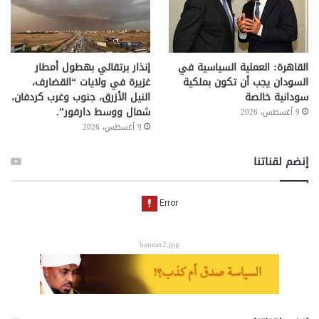
القاهرة: العملية السياسية في
إنذار برتقالي بهطول أمطار
السودان يجب أن تكون بملكية
غزيرة في ولايات “القضارف،
سودانية خالصة
النيل الأزرق، جنوب وغرب كردفان،
شمال ووسط دارفور”.
9 أغسطس، 2026
9 أغسطس، 2026
إنضم لقناتنا
banner2.jpg