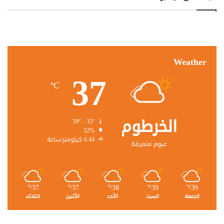
Weather
37
℃
الخرطوم
39º - 35º
32%
6.44 كيلومتر/ساعة
غيوم متفرقة
37
37
38
39
39
℃
℃
℃
℃
℃
الجمعة
السبت
الأحد
الأثنين
الثلاثاء