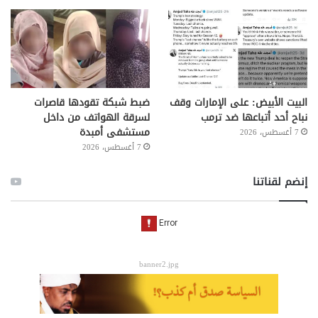
البيت الأبيض: على ⁧‫الإمارات‬⁩ وقف
ضبط شبكة تقودها قاصرات
نباح أحد أتباعها ضد ترمب
لسرقة الهواتف من داخل
مستشفى أمبدة
7 أغسطس، 2026
7 أغسطس، 2026
إنضم لقناتنا
banner2.jpg