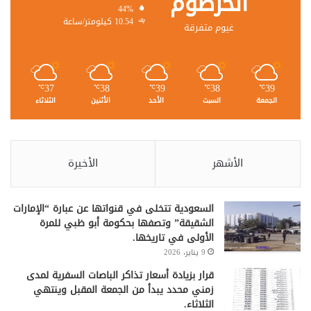
الخرطوم
44%
10.54 كيلومتر/ساعة
غيوم متفرقة
37
38
39
38
39
℃
℃
℃
℃
℃
الجمعة
السبت
الأحد
الأثنين
الثلاثاء
الأشهر
الأخيرة
السعودية تتخلى في قنواتها عن عبارة “الإمارات
الشقيقة” وتصفها بحكومة أبو ظبي للمرة
الأولى في تاريخها.
9 يناير، 2026
قرار بزيادة أسعار تذاكر الباصات السفرية لمدى
زمني محدد يبدأ من الجمعة المقبل وينتهي
الثلاثاء.