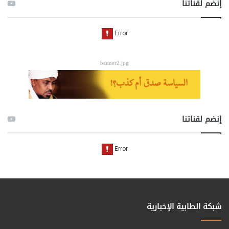
إنضم لقناتنا
banner2.jpg
إنضم لقناتنا
شبكة الطابية الإخبارية