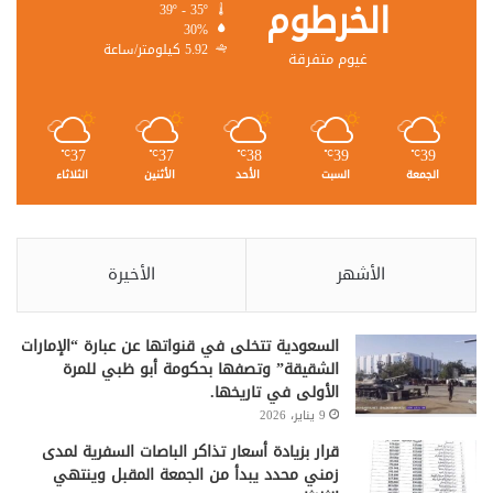
الخرطوم
39º - 35º
30%
5.92 كيلومتر/ساعة
غيوم متفرقة
37
37
38
39
39
℃
℃
℃
℃
℃
الجمعة
السبت
الأحد
الأثنين
الثلاثاء
الأشهر
الأخيرة
السعودية تتخلى في قنواتها عن عبارة “الإمارات
الشقيقة” وتصفها بحكومة أبو ظبي للمرة
الأولى في تاريخها.
9 يناير، 2026
قرار بزيادة أسعار تذاكر الباصات السفرية لمدى
زمني محدد يبدأ من الجمعة المقبل وينتهي