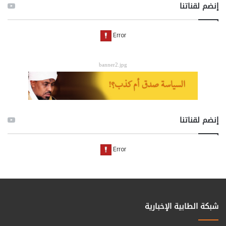
إنضم لقناتنا
banner2.jpg
إنضم لقناتنا
شبكة الطابية الإخبارية