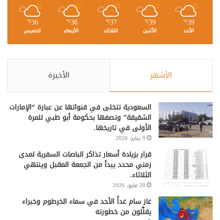
36
38
37
39
39
℃
℃
℃
℃
℃
الأحد
الأثنين
الثلاثاء
الأربعاء
الخميس
الأشهر
الأخيرة
السعودية تتخلى في قنواتها عن عبارة “الإمارات
الشقيقة” وتصفها بحكومة أبو ظبي للمرة
الأولى في تاريخها.
9 يناير، 2026
قرار بزيادة أسعار تذاكر الباصات السفرية لمدى
زمني محدد يبدأ من الجمعة المقبل وينتهي
الثلاثاء.
20 مايو، 2026
غاز سام غداً الأحد في سماء الخرطوم وخبراء
يقلِّلون من خطورته