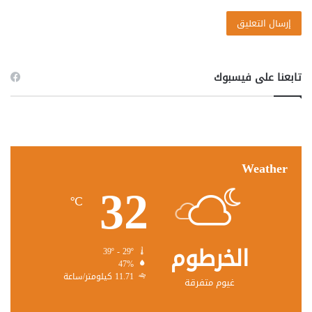
تابعنا على فيسبوك
Weather
32
℃
الخرطوم
39º - 29º
47%
11.71 كيلومتر/ساعة
غيوم متفرقة